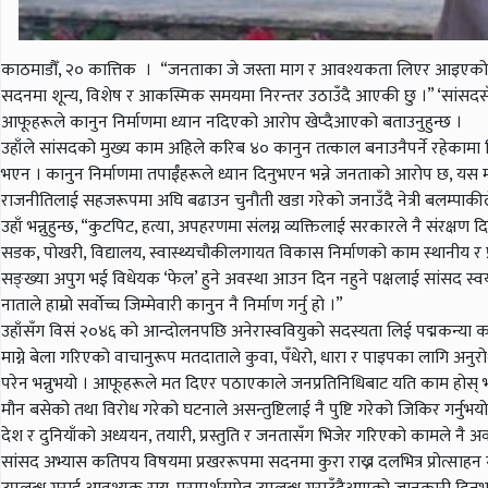
काठमाडौँ, २० कात्तिक । “जनताका जे जस्ता माग र आवश्यकता लिएर आइएको थियो,
सदनमा शून्य, विशेष र आकस्मिक समयमा निरन्तर उठाउँदै आएकी छु ।” ‘सांसदसँ
आफूहरूले कानुन निर्माणमा ध्यान नदिएको आरोप खेप्दैआएको बताउनुहुन्छ ।
उहाँले सांसदको मुख्य काम अहिले करिब ४० कानुन तत्काल बनाउनैपर्ने रहेकामा किन
भएन । कानुन निर्माणमा तपाईँहरूले ध्यान दिनुभएन भन्ने जनताको आरोप छ, यस माम
राजनीतिलाई सहजरूपमा अघि बढाउन चुनौती खडा गरेको जनाउँदै नेत्री बलम्पाकीले 
उहाँ भन्नुहुन्छ, “कुटपिट, हत्या, अपहरणमा संलग्न व्यक्तिलाई सरकारले नै संरक्ष
सडक, पोखरी, विद्यालय, स्वास्थ्यचौकीलगायत विकास निर्माणको काम स्थानीय र प्रद
सङ्ख्या अपुग भई विधेयक ‘फेल’ हुने अवस्था आउन दिन नहुने पक्षलाई सांसद स्वयंल
नाताले हाम्रो सर्वाेच्च जिम्मेवारी कानुन नै निर्माण गर्नु हो ।”
उहाँसँग विसं २०४६ को आन्दोलनपछि अनेरास्ववियुको सदस्यता लिई पद्मकन्या क
माग्ने बेला गरिएको वाचानुरूप मतदाताले कुवा, पँधेरो, धारा र पाइपका लागि अनु
परेन भन्नुभयो । आफूहरूले मत दिएर पठाएकाले जनप्रतिनिधिबाट यति काम होस् भ
मौन बसेको तथा विरोध गरेको घटनाले असन्तुष्टिलाई नै पुष्टि गरेको जिकिर गर्नुभयो
देश र दुनियाँको अध्ययन, तयारी, प्रस्तुति र जनतासँग भिजेर गरिएको कामले नै अव
सांसद अभ्यास कतिपय विषयमा प्रखररूपमा सदनमा कुरा राख्न दलभित्र प्रोत्साहन