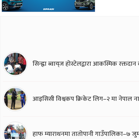
सिन्ह्वा ब्वाय्‌ज होस्टेलद्वारा आकस्मिक रक्तद
आइसिसी विश्वकप क्रिकेट लिग–२ मा नेपाल ना
हाफ म्याराथनमा तातोपानी गाउँपालिका–७ जुम्