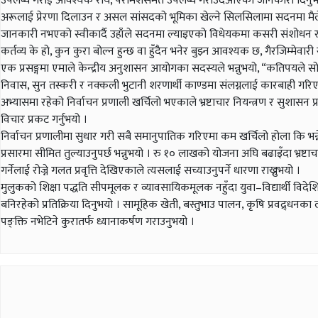
उपलब्ध गराई आवश्यक राय, परामर्शसमेत उपलब्ध गराउँदैआएको जानकारी दिनुभयो 
अरूलाई प्रेरणा दिलाउन र असल सांसदको भूमिका खेल्ने सिलसिलामा सदनमा मैले
जानकारी नभएको स्वीकार्दै उहाँले सदनमा ल्याइएको विधेयकमा कसरी संशोधन राख्ने र 
कर्तव्य के हो, कुन कुरा बोल्न हुन्छ वा हुँदैन भनेर बुझ्न आवश्यक छ, गैरजिम्मेवारी र
एक प्रसङ्गमा एमाले केन्द्रीय अनुशासन आयोगका सदस्यले भन्नुभयो, “कतिपयले सोचेक
निवास, सुन तस्करी र नक्कली भुटानी शरणार्थी काण्डमा संलग्नलाई कारबाही गरिए
अभ्यासमा रहेको निर्वाचन प्रणाली खर्चिलो भएकाले भ्रष्टाचार नियन्त्रण र सुशासन प
विचार प्रकट गर्नुभयो ।
निर्वाचन प्रणालीमा सुधार गरी सबै समानुपातिक गरिएमा कम खर्चिलो होला कि भन्
प्रसारमा सीमित तुल्याउनुपर्छ भन्नुभयो । रु १० लाखको योजना अघि बढाइँदा भ्रष्टा
गर्नेलाई रोज्ने गलत प्रवृत्ति देखिएकाले त्यसलाई सच्याउनुपर्ने धारणा राख्नुभयो ।
मुलुकको शिक्षा पद्धति सीपमूलक र व्यावसायिकमूलक नहुँदा युवा–विद्यार्थी विदेशि
बनिरहेको प्रतिक्रिया दिनुभयो । सामूहिक खेती, बस्तुभाउ पालन, कृषि प्रवद्र्धनक
पङ्क्ति नभेटिने कुरातर्फ ध्यानाकर्षण गराउनुभयो ।