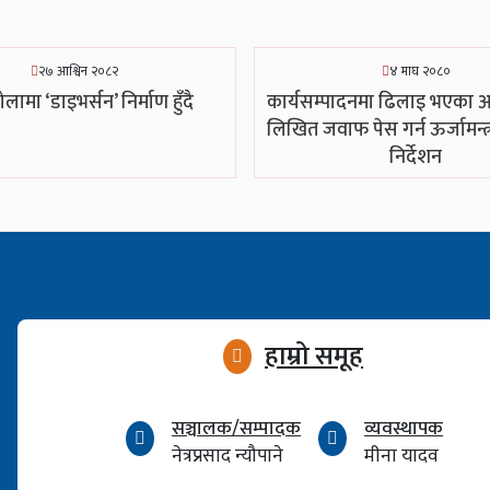
२७ आश्विन २०८२
४ माघ २०८०
ोलामा ‘डाइभर्सन’ निर्माण हुँदै
कार्यसम्पादनमा ढिलाइ भएका
लिखित जवाफ पेस गर्न ऊर्जामन्त्
निर्देशन
हाम्रो समूह
सञ्चालक/सम्पादक
व्यवस्थापक
नेत्रप्रसाद न्यौपाने
मीना यादव