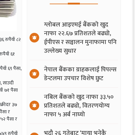
ग्लोबल आइएमई बैंकको खुद
नाफा २२.६७ प्रतिशतले बढ्यो,
६ रुपैयाँ ८२
ईपीएस र सञ्चालन मुनाफामा पनि
उल्लेख्य सुधार
ुपैयाँ ६१
नेपाल बैंकका ग्राहकलाई पिपल्स
याँ ६९ पैसा,
डेन्टलमा उपचार विशेष छुट
ा, साउदी
ाँ ७१ पैसा
नबिल बैंकको खुद नाफा ३३.५०
प्रतिशतले बढ्यो, वितरणयोग्य
िक्रीदर ३७
पैसा र
नाफा ५ अर्ब नाघ्यो
 ५२ पैसा र
भदौ २६ गतेबाट ‘माया भनेकै
४९ रुपैयाँ