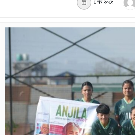
६ चैत्र २०८१