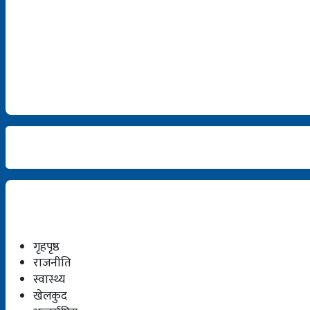
गृहपृष्ठ
राजनीति
स्वास्थ्य
खेलकुद