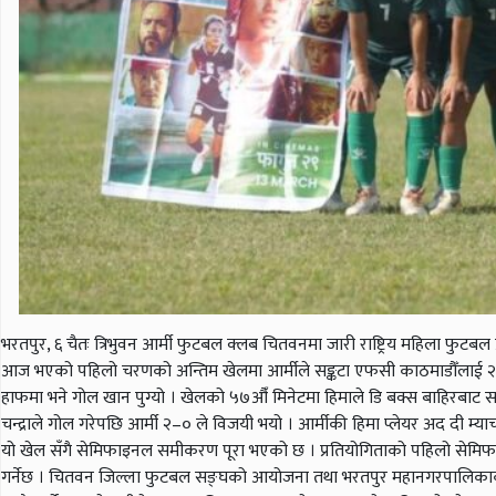
भरतपुर, ६ चैतः त्रिभुवन आर्मी फुटबल क्लब चितवनमा जारी राष्ट्रिय महिला फुटब
आज भएको पहिलो चरणको अन्तिम खेलमा आर्मीले सङ्कटा एफसी काठमाडौँलाई २–० गो
हाफमा भने गोल खान पुग्यो । खेलको ५७औँ मिनेटमा हिमाले डि बक्स बाहिरबाट सन्
चन्द्राले गोल गरेपछि आर्मी २–० ले विजयी भयो । आर्मीकी हिमा प्लेयर अद दी म्या
यो खेल सँगै सेमिफाइनल समीकरण पूरा भएको छ । प्रतियोगिताको पहिलो सेमिफा
गर्नेछ । चितवन जिल्ला फुटबल सङ्घको आयोजना तथा भरतपुर महानगरपालिकाको प्र