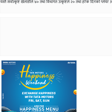
यस्तै सर्वोत्कृष्ट खेलाडीले ४० तथा विधागत उत्कृष्टले २० तथा हरेक दिनको प्लेयर अफ