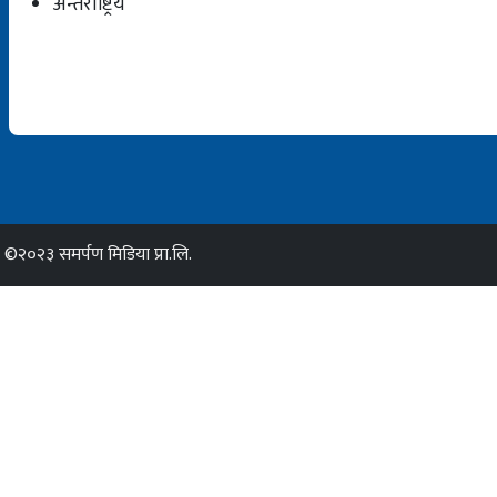
अन्तर्राष्ट्रिय
©२०२३ समर्पण मिडिया प्रा.लि.