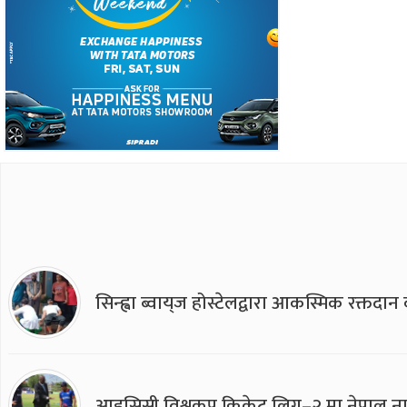
सिन्ह्वा ब्वाय्‌ज होस्टेलद्वारा आकस्मिक रक्तद
आइसिसी विश्वकप क्रिकेट लिग–२ मा नेपाल ना