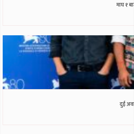
माघ १ ब
दुई अवा