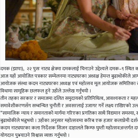
दमक (झापा), २२ पुसः नाट्य क्षेत्रमा दमकलाई चिनाउने उद्देश्यले दमक–९ स्थि
आज यहाँ आयोजित पत्रकार सम्मेलनमा नाट्यघरका अध्यक्ष हेमन्त बुढाथोकीले आगा
आयोजक संस्था कदम नाट्यघरका अध्यक्ष एवं महोत्सव मूल आयोजक समितिका संयोज
विधामा सामूहिक छलफल हुने उहाँले उल्लेख गर्नुभयो ।
तीन तहका सरकार र समाजमा दलित समुदायको प्रतिनिधित्व, आवश्यकता र महत्वस
समावेशीकरणसँग सम्बन्धित चुनौती र अवसरलाई उजागर गर्ने लक्ष्य राखिएको उल्ल
“सामाजिक न्याय र समानताको मार्गमा गरिएका प्रगतिका साथै विद्यमान समस्या, स
बुढाथोकीले भन्नुभयो । उहाँका अनुसार महोत्सवमा करिब एक हजार कलाप्रेमी दर
कदम नाट्यघरका कला निर्देशक सिजन दाहालले किम्फ घुम्ती महोत्सवअन्तर्गत द
योगदान पु¥याउने विश्वास व्यक्त गर्नुभयो ।