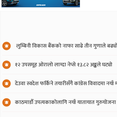
लुम्बिनी विकास बैंकको नाफा साढे तीन गुणाले बढ्य
१२ उपसमूह ओरालो लाग्दा नेप्से १३.८२ अङ्कले घट्यो
देउवा स्वदेश फर्किने तयारीसँगै कांग्रेस विवादमा नय
काठमाडौँ उपत्यकाकोलागि नयाँ यातायात गुरुयोजना