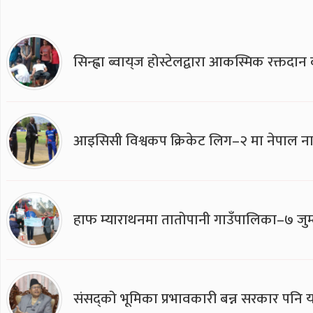
सिन्ह्वा ब्वाय्‌ज होस्टेलद्वारा आकस्मिक रक्तद
आइसिसी विश्वकप क्रिकेट लिग–२ मा नेपाल ना
हाफ म्याराथनमा तातोपानी गाउँपालिका–७ जुम्
संसद्को भूमिका प्रभावकारी बन्न सरकार पनि यसप