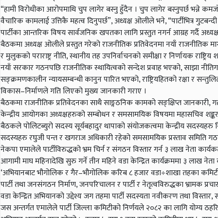
“हामी विरोधीका आरोपमाथि चुप लागेर बस्नु हुँदैन । चुप लागेर बस्नुपर्छ भन्ने कमज
वैचारिक कामलाई उत्तिकै महत्व दिनुपर्छ”, अध्यक्ष ओलीले भने, “पार्टीभित्र गुटबन्द
पार्टीका आन्तरिक विषय सार्वजनिक खपतका लागि प्रस्तुत नगर्न आग्रह गर्दै अध्यक्
बैठकमा अध्यक्ष ओलीले प्रस्तुत गरेको राजनीतिक प्रतिवेदनमा नयाँ राजनीतिक म
र मुलुकको पराराष्ट्र नीति, स्थानीय तह उपनिर्वाचनको समीक्षा र निर्णायक राष्ट्रि
नयाँ सरकार गठनपछि राजनीतिक स्थायित्वको सन्देश प्रवाह भएको, साझा नीतिग
सङ्क्रमणकालीन न्यायसम्बन्धी कानुन पारित भएको, राष्ट्रियहितको रक्षा र सन्तु
विकास–निर्माणले गति लिएको मुख्य जानकारी गराए ।
बैठकमा राजनीतिक प्रतिवेदनका साथै साङ्गठनिक कामको सङ्क्षिप्त जानकारी, गत 
केन्द्रीय आयोगका अध्यक्षहरुको सम्बोधन र समसामयिक विषयमा महासचिव शङ्
बैठकले पोलिटब्युरो सदस्य सूर्यबहादुर थापाको संयोजकत्वमा केन्द्रीय सदस्यहरु न
सदस्यहरु रघुजी पन्त र खगराज अधिकारी रहेको समसामयिक प्रस्ताव समिति गठ
नेकपा एमालेले पार्टीविरुद्धको भ्रम चिर्न र संगठन विस्तार गर्न ३ लाख नेता का
आगामी माघ महिनादेखि सुरु गर्ने तीन महिने वडा केन्द्रित कार्यक्रममा ३ लाख नेता क
‘अभियानबाट भौगोलिक र गैर–भौगोलिक करिब ८ हजार वडा÷शाखा तहका कमिटीहरु, ट
पार्टी तथा जनसंगठन निर्माण, जनपरिचालन र पार्टी र नेतृत्वविरुद्धका भ्रामक प्रच
वडा केन्द्रित अभियानको उद्देश्य जग तहमा पार्टी सदस्यता नवीकरण तथा विस्ता
जस अन्तर्गत एमालेले पार्टी जिल्ला कमिटीको निर्णयले २०८२ का लागि योग्य ठहरिए