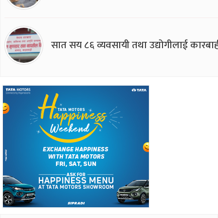
सात सय ८६ व्यवसायी तथा उद्योगीलाई कारबाह