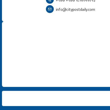
+९७७ +९७७ ९८५१०२२१५३
info@citypostdaily.com