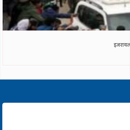
इजरायलल