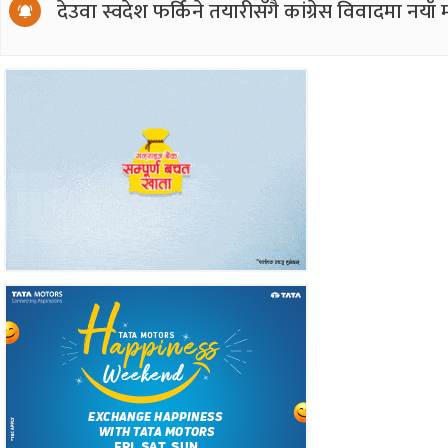
देउवा स्वदेश फर्किने तयारीसँगै कांग्रेस विवादमा नय