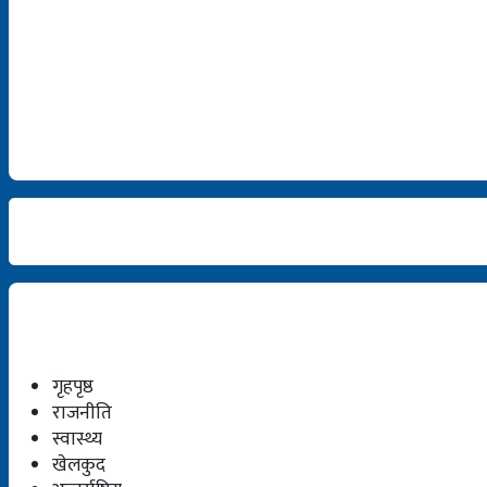
गृहपृष्ठ
राजनीति
स्वास्थ्य
खेलकुद