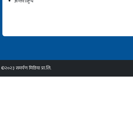
अन्तर्राष्ट्रिय
©२०२३ समर्पण मिडिया प्रा.लि.