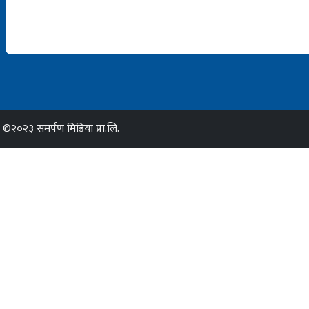
©२०२३ समर्पण मिडिया प्रा.लि.