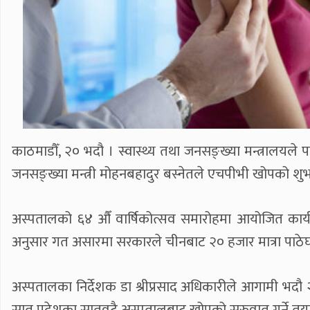
काठमाडौँ, २० भदौ । स्वास्थ्य तथा जनसङ्ख्या मन्त्रालयले
जनसङ्ख्या मन्त्री मोहनबहादुर बस्नेतले एचपीभी खोपको शुभ
अस्पतालको ६४ औँ वार्षिकोत्सव समारोहमा आयोजित कार्य
अनुसार गत असारमा सरकारले चीनबाट २० हजार मात्रा पाठेघ
अस्पतालका निर्देशक डा श्रीप्रसाद अधिकारीले आगामी भदौ २७ ग
सात प्रदेशका सातवटै अस्पतालबाट खोपको सुरुवात गर्ने तया