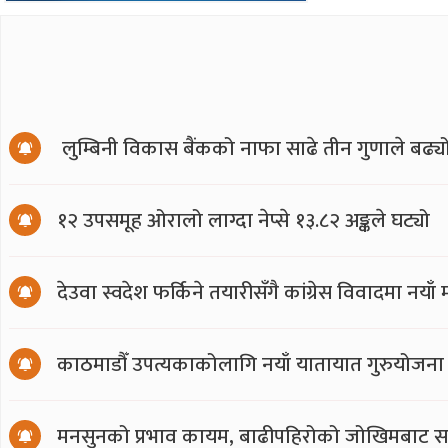
लुम्बिनी विकास बैंकको नाफा साढे तीन गुणाले बढ्य
१२ उपसमूह ओरालो लाग्दा नेप्से १३.८२ अङ्कले घट्यो
देउवा स्वदेश फर्किने तयारीसँगै कांग्रेस विवादमा नय
काठमाडौँ उपत्यकाकोलागि नयाँ यातायात गुरुयोजना
मनसुनको प्रभाव कायम, बाढीपहिरोको जोखिमबाट सत