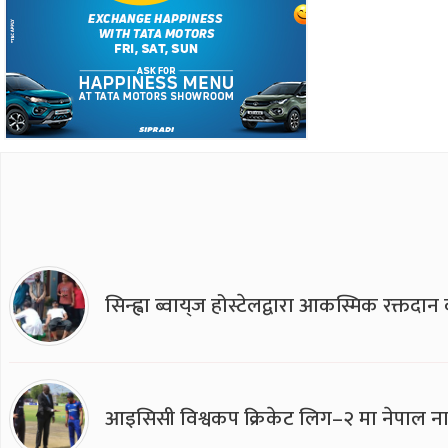
सिन्ह्वा ब्वाय्‌ज होस्टेलद्वारा आकस्मिक रक्तद
आइसिसी विश्वकप क्रिकेट लिग–२ मा नेपाल ना