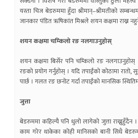
सक्दैनौँ । विशेष गरी बेडरुममा वास्तुको ठुलो महत्त्व
यस्ता चिज बेडरुममा हुँदा श्रीमान्–श्रीमतीको सम्बन्ध
जानकार पंडित ऋषिकांत मिश्रले शयन कक्षमा राख्न नह
शयन कक्षमा चम्किलो रङ नलगाउनुहोस्
शयन कक्षमा बिर्सेर पनि चम्किलो रङ नलगाउनुहोस्
रङको प्रयोग गर्नुहोस् । यदि तपाईंको कोठामा रातो, 
पार्छ । गलत रङ छनोट गर्दा तपाईंको मानसिक स्थितिमा
जुत्ता
बेडरुममा कहिल्यै पनि धुलो लागेको जुत्ता राख्नुहुँ
काम गरेर थाकेका कोही मानिसको बानी सिधै बेडरुममा