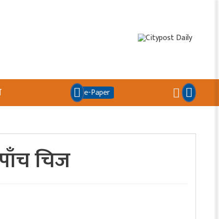
य
e-Paper
 पाँच चिज