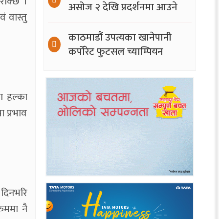
 रोक्छ ।
असोज २ देखि प्रदर्शनमा आउने
ं वास्तु
काठमाडौं उपत्यका खानेपानी
कर्पोरेट फुटसल च्याम्पियन
ा हल्का
ा प्रभाव
। दिनभरि
ुममा नै