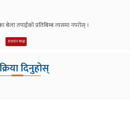
हेका बेला तपाईंको प्रतिबिम्ब त्यसमा नपरोस् ।
#शयन कक्ष
िक्रिया दिनुहोस्