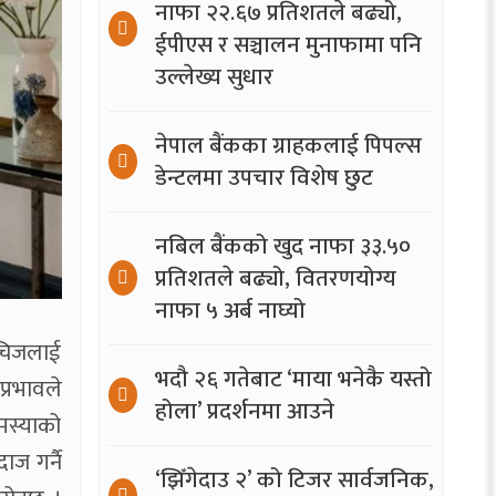
नाफा २२.६७ प्रतिशतले बढ्यो,
ईपीएस र सञ्चालन मुनाफामा पनि
उल्लेख्य सुधार
नेपाल बैंकका ग्राहकलाई पिपल्स
डेन्टलमा उपचार विशेष छुट
नबिल बैंकको खुद नाफा ३३.५०
प्रतिशतले बढ्यो, वितरणयोग्य
नाफा ५ अर्ब नाघ्यो
ी चिजलाई
भदौ २६ गतेबाट ‘माया भनेकै यस्तो
्रभावले
होला’ प्रदर्शनमा आउने
मस्याको
ाज गर्नै
‘झिँगेदाउ २’ को टिजर सार्वजनिक,