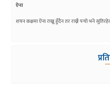
ऐना
शयन कक्षमा ऐना राख्नु हुँदैन तर राख्नै पर्‍यो भने सुतिर
प्रत