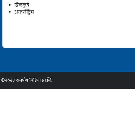
खेलकुद
अन्तर्राष्ट्रिय
©२०२३ समर्पण मिडिया प्रा.लि.