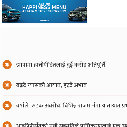
झापामा हात्तीपीडितलाई दुई करोड क्षतिपूर्ति
बढ्दै ग्यासको आयात, हट्दै अभाव
वर्षाले सडक अवरोध, विभिन्न राजमार्गमा यातायात प्
आइपिपीसँगको नयाँ सहमतिले प्राधिकरणलाई एक अर्