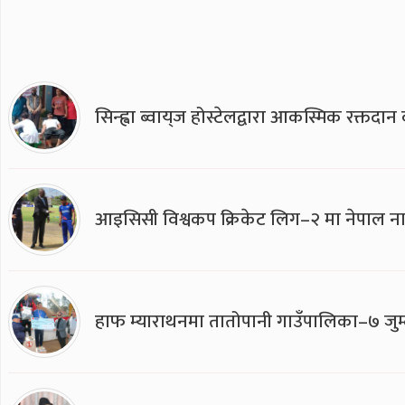
सिन्ह्वा ब्वाय्‌ज होस्टेलद्वारा आकस्मिक रक्तद
आइसिसी विश्वकप क्रिकेट लिग–२ मा नेपाल ना
हाफ म्याराथनमा तातोपानी गाउँपालिका–७ जुम्