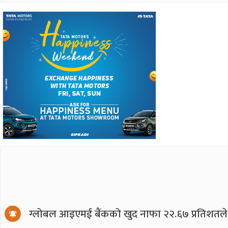
ग्लोबल आइएमई बैंकको खुद नाफा २२.६७ प्रतिशतले ब