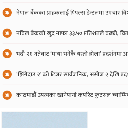
नेपाल बैंकका ग्राहकलाई पिपल्स डेन्टलमा उपचार वि
नबिल बैंकको खुद नाफा ३३.५० प्रतिशतले बढ्यो, वित
भदौ २६ गतेबाट ‘माया भनेकै यस्तो होला’ प्रदर्शनमा 
‘झिँगेदाउ २’ को टिजर सार्वजनिक, असोज २ देखि प्रद
काठमाडौं उपत्यका खानेपानी कर्पोरेट फुटसल च्याम्प