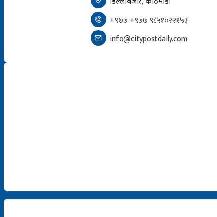
डिल्लीबजार, काठमाडौं
+९७७ +९७७ ९८५१०२२१५३
info@citypostdaily.com