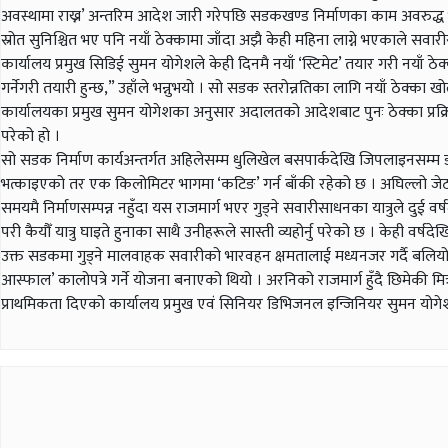
अवस्थामा राख्न’ अन्तरिम आदेश जारी गरेपछि सडकखण्ड निर्माणका काम अवरुद्ध
स्रोत सुनिश्चित भए पनि नयाँ ठेक्कामा जाँदा अझै केही महिना लाग्ने भएकाले स
कार्यालय प्रमुख सिडिई सुमन योगेशले केही दिनमै नयाँ ‘स्टिमेट’ तयार गरी नयाँ 
गर्नेगरी तयारी हुन्छ,” उहाँले भन्नुभयो । सो सडक स्तरोन्नतिका लागि नयाँ ठेक्क
कार्यालयका प्रमुख सुमन योगेशका अनुसार अदालतको आदेशबाट पुनः ठेक्का प्रक्
परेको हो ।
सो सडक निर्माण कार्यअन्तर्गत अहिलेसम्म धुलिखेल बसपार्कदेखि जिपलाइनसम्म ड
भत्काइएको तर एक किलोमिटर भागमा ‘कटिङ’ गर्न बाँकी रहेको छ । अघिल्लो जे
समयमै निर्माणसम्पन्न नहुँदा यस राजमार्ग भएर गुड्ने सवारीसाधनका यात्रुले द
परी कैयौँ यात्रु घाइते हुनाका साथै उनीहरूले सास्ती व्यहोर्नु परेको छ । केही
उक्त सडकमा गुड्ने मालवाहक सवारीको भारवहन क्षमतालाई मध्यनजर गर्दै बलियो 
आस्फाल’ कालोपत्रे गर्ने योजना बनाएको थियो । अरनिको राजमार्ग हुँदै छिमेकी मित
प्राथमिकता दिएको कार्यालय प्रमुख एवं सिनियर डिभिजनल इन्जिनियर सुमन योग