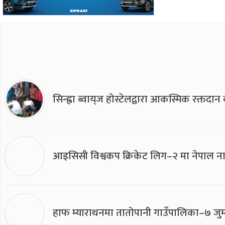
सिन्ह्वा ब्वाय्‌ज होस्टेलद्वारा आकस्मिक रक्तद
आइसिसी विश्वकप क्रिकेट लिग–२ मा नेपाल ना
हाफ म्याराथनमा तातोपानी गाउँपालिका–७ जुम्