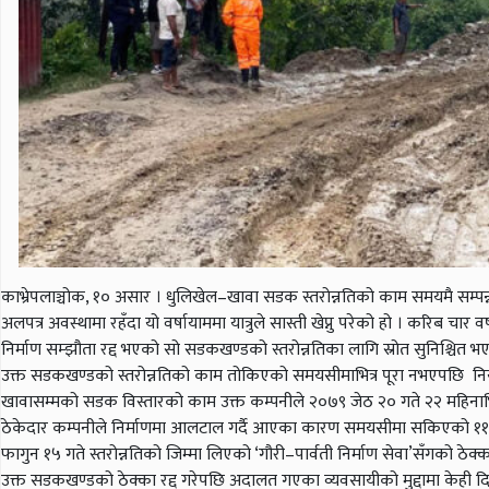
काभ्रेपलाञ्चोक, १० असार । धुलिखेल–खावा सडक स्तरोन्नतिको काम समयमै सम्पन्न नह
अलपत्र अवस्थामा रहँदा यो वर्षायाममा यात्रुले सास्ती खेप्नु परेको हो । करिब चा
निर्माण सम्झौता रद्द भएको सो सडकखण्डको स्तरोन्नतिका लागि स्रोत सुनिश्चित
उक्त सडकखण्डको स्तरोन्नतिको काम तोकिएको समयसीमाभित्र पूरा नभएपछि नियमानु
खावासम्मको सडक विस्तारको काम उक्त कम्पनीले २०७९ जेठ २० गते २२ महिनाभित
ठेकेदार कम्पनीले निर्माणमा आलटाल गर्दै आएका कारण समयसीमा सकिएको ११ 
फागुन १५ गते स्तरोन्नतिको जिम्मा लिएको ‘गौरी–पार्वती निर्माण सेवा’सँगको ठेक्का
उक्त सडकखण्डको ठेक्का रद्द गरेपछि अदालत गएका व्यवसायीको मुद्दामा केही 