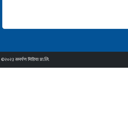
©२०२३ समर्पण मिडिया प्रा.लि.