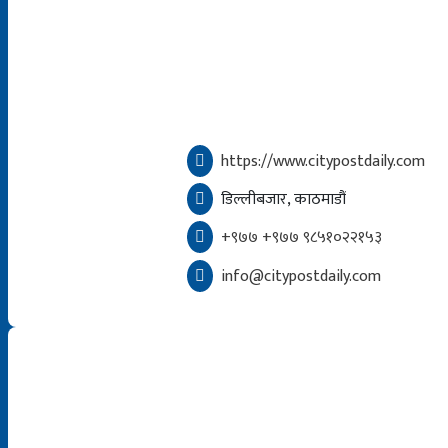
https://www.citypostdaily.com
डिल्लीबजार, काठमाडौं
+९७७ +९७७ ९८५१०२२१५३
info@citypostdaily.com