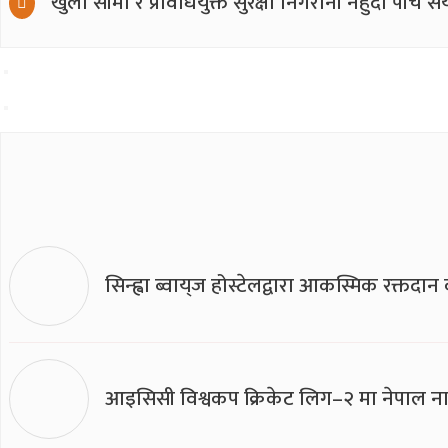
खुला सीमा र प्रविधियुक्त सुरक्षा निगरानी नहुँदा पाँच स
सिन्ह्वा ब्वाय्‌ज होस्टेलद्वारा आकस्मिक रक्तद
आइसिसी विश्वकप क्रिकेट लिग–२ मा नेपाल ना