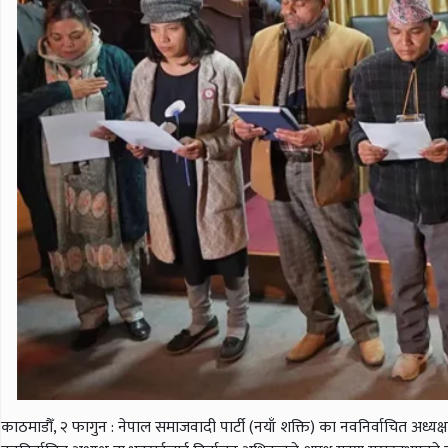
काठमाडौँ, २ फागुन : नेपाल समाजवादी पार्टी (नयाँ शक्ति) का नवनिर्वाचित अध