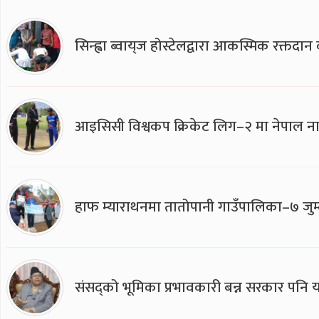
सिन्ह्वा ब्वाय्‌ज होस्टेलद्वारा आकस्मिक रक्तद
आइसिसी विश्वकप क्रिकेट लिग–२ मा नेपाल ना
हाफ म्याराथनमा तातोपानी गाउँपालिका–७ जुम्
संसद्को भूमिका प्रभावकारी बन्न सरकार पनि यसप