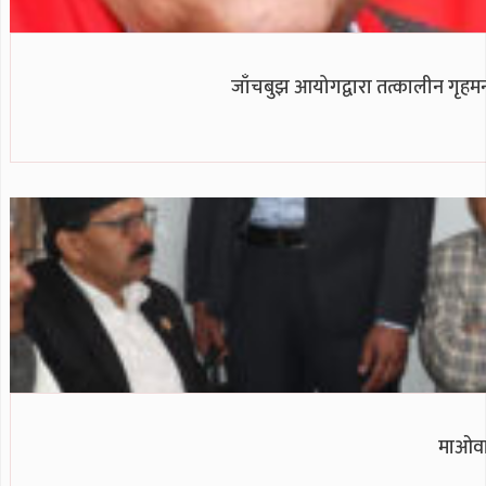
जाँचबुझ आयोगद्वारा तत्कालीन गृहमन्
माओवा