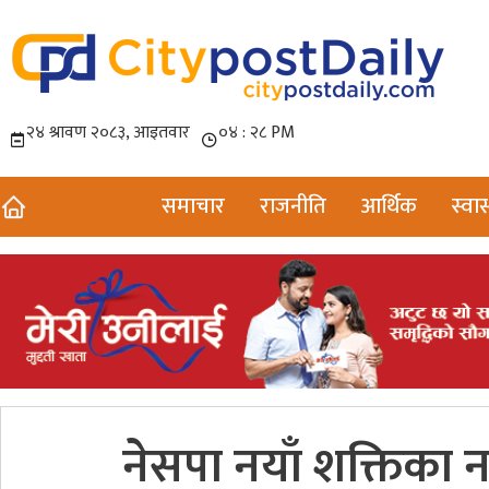
समाचार
राजनीति
आर्थिक
स्वास
नेसपा नयाँ शक्तिका नव