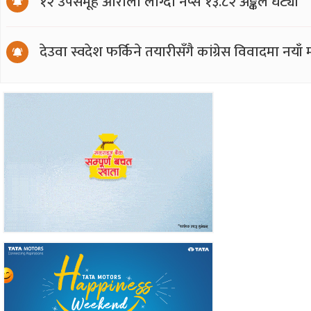
१२ उपसमूह ओरालो लाग्दा नेप्से १३.८२ अङ्कले घट्यो
देउवा स्वदेश फर्किने तयारीसँगै कांग्रेस विवादमा नय