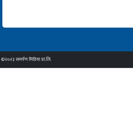
©२०२३ समर्पण मिडिया प्रा.लि.