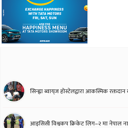
सिन्ह्वा ब्वाय्‌ज होस्टेलद्वारा आकस्मिक रक्तद
आइसिसी विश्वकप क्रिकेट लिग–२ मा नेपाल ना