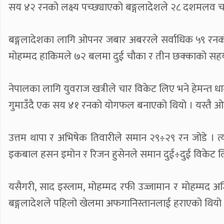
सय ४२ रनको लक्ष्य पच्छ्याएको बङ्गलादेशले २८ दशमलव चा
बङ्गलादेशका लागि ओपनर जबार अबररले सर्वाधिक ५९ रनको
मोहम्मद हाकिमले ७२ बलमा दुई चौका र तीन छक्काको सहयो
नेपालका लागि युवराज खत्रीले चार विकेट लिए भने हेमन्त
गुमाउँदै एक सय ४१ रनको योगफल बनाएको थियो । यस्तै ओ
उत्तम थापा र अभिषेक तिवारीले समान २९÷२९ रन जोडे । त्
इकबाल हसन इमोन र रिजन हुसेनले समान दुई÷दुई विकेट ल
यसैगरी, साद इस्लाम, मोहम्मद रफी उज्जामान र मोहम्मद 
बङ्गलादेशले पहिलो खेलमा अफगानिस्तानलाई हराएको थियो ।