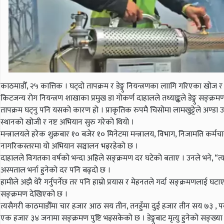
काठमाडौँ, २५ कात्तिक । घट्दो तापक्रम र डेङ्गु नियन्त्रणका लाागि गरिएका खोज 
किटजन्य रोग नियन्त्रण शाखाका प्रमुख डा गोकर्ण दाहालले तथ्याङ्कले डेङ्गु सङ्क्
तापक्रम घट्नु पनि यसको कारण हो । प्राकृतिक रुपमै चिसोमा लामखुट्टेले अण्डा उत्प
स्थानको खोजी र नष्ट अभियान सुरु गरेको थियो ।
मन्त्रालयले हरेक शुक्रबार १० बजेर १० मिनेटमा मन्त्रालय, विभाग, निजामति क
नागरिकस्तरमा यो अभियान सञ्चालन भइरहेको छ ।
दाहालले विगतका वर्षको भन्दा अहिले सङ्क्रमण दर घटेको बताए । उनले भने, “त्यस
अस्पताल भर्ना हुनेको दर पनि बढ्दो छ ।
हामीले अझै धेरै गर्नुपर्नेछ तर पनि हाम्रो प्रयास र मेहनतले गर्दा सङ्क्रमणलाई
सङ्क्रमण देखिएको छ ।
त्यसैगरी काठमाडौँमा चार हजार आठ सय तीन, तनहुँमा दुई हजार तीन सय ७३ ,
एक हजार ३४ जनामा सङ्क्रमण पुष्टि भइसकेको छ । डेङ्गुबाट मृत्यु हुनेको सङ्ख