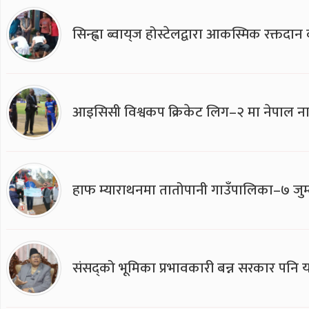
सिन्ह्वा ब्वाय्‌ज होस्टेलद्वारा आकस्मिक रक्तद
आइसिसी विश्वकप क्रिकेट लिग–२ मा नेपाल ना
हाफ म्याराथनमा तातोपानी गाउँपालिका–७ जुम्
संसद्को भूमिका प्रभावकारी बन्न सरकार पनि यसप