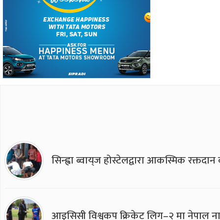
सिन्ह्वा ब्वाय्‌ज होस्टेलद्वारा आकस्मिक रक्तद
आइसिसी विश्वकप क्रिकेट लिग–२ मा नेपाल ना