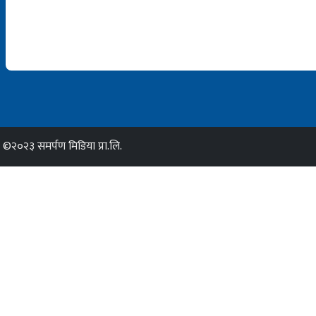
©२०२३ समर्पण मिडिया प्रा.लि.