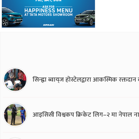
सिन्ह्वा ब्वाय्‌ज होस्टेलद्वारा आकस्मिक रक्तद
आइसिसी विश्वकप क्रिकेट लिग–२ मा नेपाल ना