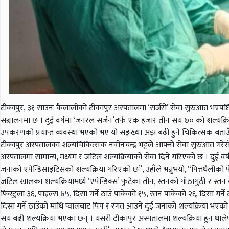
टीकापुर, ३१ साउनः कैलालीको टीकापुर अस्पतालमा ‘सर्जरी’ सेवा सुरुआत भएपछि य
सञ्चालनमा छ । दुई वर्षमा ‘जनरल सर्जन’तर्फ एक हजार तीन सय ७० को शल्यक्र
उपकरणको प्रयाप्त व्यवस्था भएको भए यो सङ्ख्या अझ बढी हुने चिकित्सक बताउ
टीकापुर अस्पतालका शल्यचिकित्सक नवीनचन्द्र भट्टले आफ्नो सेवा सुरुआत गरे
अस्पतालमा सामान्य, मध्यम र जटिल शल्यक्रियाको सेवा दिने गरिएको छ । दुई
जनाको एपेन्डिसाइटिसको शल्यक्रिया गरिएको छ”, उहाँले भन्नुभयो, “पित्तथैलीको 
जटिल खालका शल्यक्रियामध्ये ‘एपेन्डिक्स’ फुटेका तीन, स्तनको गाँठागुठी र स्तन
फिस्टुला ३६, पाइल्स ४५, दिसा गर्ने ठाउँ पाकेको १५, स्तन पाकेको २६, दिसा गर्
दिसा गर्ने ठाउँको माथि प्वालबाट पिप र रगत आउने दुई जनाको शल्यक्रिया भएक
सय बढी शल्यक्रिया भएका छन् । यसरी टीकापुर अस्पतालमा शल्यक्रिया हुन थालेप