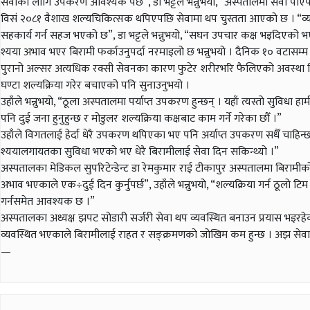
सेवाका लागि उपकरण आवश्यक पर्छ”, डा भट्टले भन्नुभयो, “अस्पतालमा सेवा पाए
विसं २०८१ वैशाख शल्यचिकित्सक थपिएपछि सेवामा थप चुस्तता आएको छ । “व्यवस्थ
सहकार्य गर्न सहज भएको छ”, डा भट्टले भन्नुभयो, “सघन उपचार कक्ष भइदिएको भए धे
श्यया अभाव भएर बिरामी फर्काउनुपर्दा नरमाइलो छ भन्नुभयो । दैनिक १० वटासम्म 
पुरानो अल्सर अत्यधिक रक्सी सेवनका कारण फुटेर शरीरभरि फैलिएको अवस्था थ
घण्टा शल्यक्रिया गरेर बचाएको पनि सुनाउनुभयो ।
उहाँले भन्नुभयो, “ठूला अस्पतालमा पर्याप्त उपकरण हुन्छन् । यहाँ त्यस्तो सुविधा 
पनि दुई जना हुनुहुन्छ र मोडुलर शल्यक्रिया कक्षबाट काम गर्ने गरेका छौँ ।”
उहाँले विगतलाई हेर्दा धेरै उपकरण थपिएका भए पनि अर्याप्त उपकरण सधैँ चाहिन्
श्ययालगायतका सुविधा भएको भए धेरै बिरामीलाई सेवा दिन सकिन्थ्यो ।”
अस्पतालका मेडिकल सुपरिटेन्डेन्ट डा रेमकुमार राई टीकापुर अस्पतालमा बिरामीक
अभाव भएकाले एक÷दुई दिन कुर्नुपर्छ”, उहाँले भन्नुभयो, “शल्यक्रिया गर्न ठूलो 
गर्नसमेत आवश्यक छ ।”
अस्पतालका अध्यक्ष झपट सोडारी सर्जरी सेवा थप व्यवस्थित बनाउन प्रयास भइरहेको
व्यवस्थित भएकाले बिरामीलाई राहत र सङ्क्रमणको जोखिम कम हुन्छ । अझ सेवा स
—