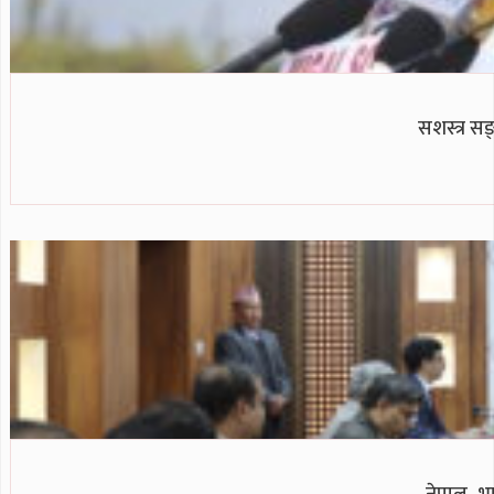
सशस्त्र सङ्