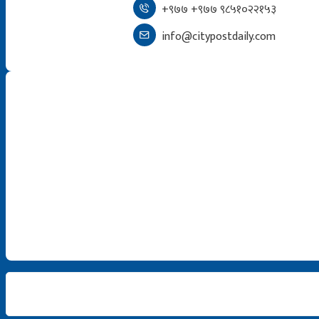
+९७७ +९७७ ९८५१०२२१५३
info@citypostdaily.com