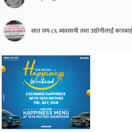
सात सय ८६ व्यवसायी तथा उद्योगीलाई कारबाह