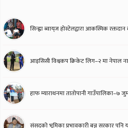
सिन्ह्वा ब्वाय्‌ज होस्टेलद्वारा आकस्मिक रक्तद
आइसिसी विश्वकप क्रिकेट लिग–२ मा नेपाल ना
हाफ म्याराथनमा तातोपानी गाउँपालिका–७ जुम्
संसद्को भूमिका प्रभावकारी बन्न सरकार पनि यसप