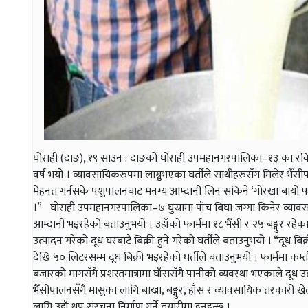
घोराही (दाङ), १९ साउन : दाङको घोराही उपमहानगरपालिका–१३ का रवि घ
वर्ष भयो । व्यावसायिकरुपमा लाग्नुभएका घर्तीले साथीहरुसँग मिलेर भैँस
मेहनत गर्नसके पशुपालनबाट मनग्य आम्दानी लिन सकिने ‘गोरखा बायो फार्म’क
।” घोराही उपमहानगरपालिका–७ घुस्रामा पाँच बिघा जग्गा किनेर व्याव
आम्दानी भइरहेको बताउनुभयो । उहाँको फार्ममा १८ भैँसी र २५ बङ्गुर रहेक
उत्पादन गरेको दूध घरबाटै बिक्री हुने गरेको घर्तीले बताउनुभयो । “दूध बिक्
देखि ५० लिटरसम्म दूध बिक्री भइरहेको घर्तीले बताउनुभयो । फार्ममा कम्त
बजारको मागसँगै प्रशस्तमात्रामा घाँससँगै पानीको व्यवस्था भएकाले दूध उत्
भैँसीपालनसँगै मासुका लागि बाख्रा, बङ्गुर, हाँस र व्यावसायिक तरकारी
लागि उहाँ थप संरचना निर्माण गर्ने तयारीमा हुनुहुन्छ ।