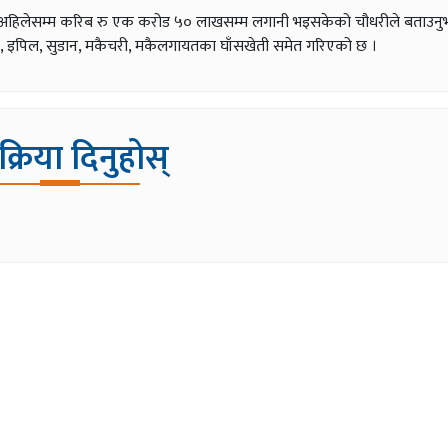
ार्ममा अहिलेसम्म करिब रु एक करोड ५० लाखसम्म लगानी भइसकेको चौधरीले बताउनुभ
ु, इपिल, सुडान, मकैचरी, मकैलगायतका घाँसखेती समेत गरिएको छ ।
िक्रिया दिनुहोस्