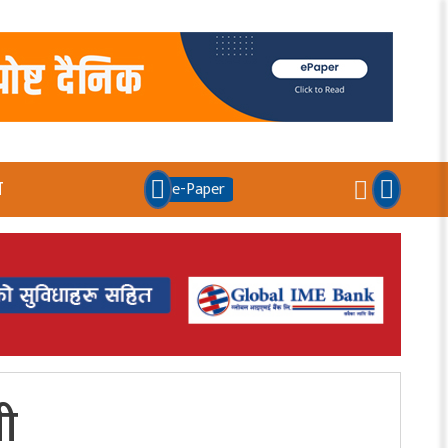
य
e-Paper
नी