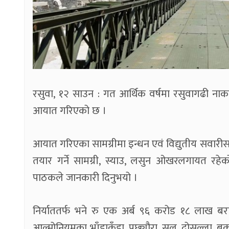
रसुवा, १२ साउन : गत आर्थिक वर्षमा रसुवागढी ना
आयात गरिएको छ ।
आयात गरिएका सामग्रीमा इन्धन एवं विद्युतीय सवारीसाध
तयार गर्ने सामग्री, स्याउ, लसुन ओखरलगायत रहेको
पाठकले जानकारी दिनुभयो ।
निर्याततर्फ भने रु एक अर्ब ९६ करोड १८ लाख बराबरक
आल्मोनियमका भाँडाकुँडा, पछ्यौरा, सल, दोसल्ला, 