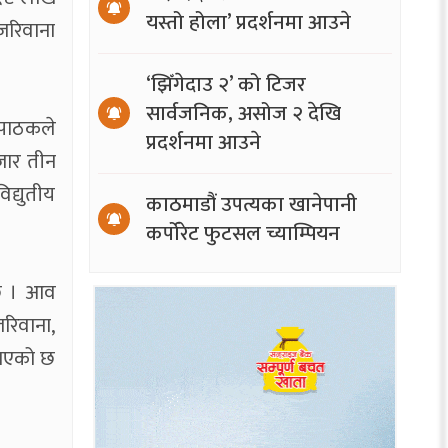
यस्तो होला’ प्रदर्शनमा आउने
जरिवाना
‘झिँगेदाउ २’ को टिजर
सार्वजनिक, असोज २ देखि
 पाठकले
प्रदर्शनमा आउने
जार तीन
द्युतीय
काठमाडौं उपत्यका खानेपानी
कर्पोरेट फुटसल च्याम्पियन
 छ । आव
िवाना,
नाएको छ