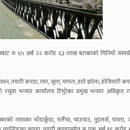
काबाट रु ६५ अर्ब २२ करोड ६३ लाख बराबरको चिनियाँ सामग्र
न, तयारी कपडा, रवर, जुत्ता, चप्पल, हाते झोला, होजियारी कपडा
 रसुवा भन्सार कार्यालय टिमुरेका प्रमुख भन्सार अधिकृत रा
ो तामाका भाँडाकुँडा, गलैँचा, चाउचाउ, नुड्लर्स, पास्ता, ज
बुक व्यान्डिङका कपडा, तयारी कपडासमेत रू एक अर्ब ९६ करोड