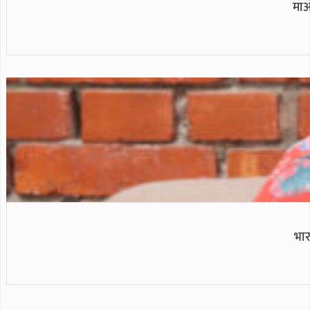
माओ
भार