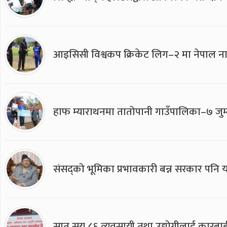
आइसिसी विश्वकप क्रिकेट लिग–२ मा नेपाल ना
हाफ म्याराथनमा तातोपानी गाउँपालिका–७ जुम्
संसद्को भूमिका प्रभावकारी बन्न सरकार पनि यसप
सात सय ८६ व्यवसायी तथा उद्योगीलाई कारबाह