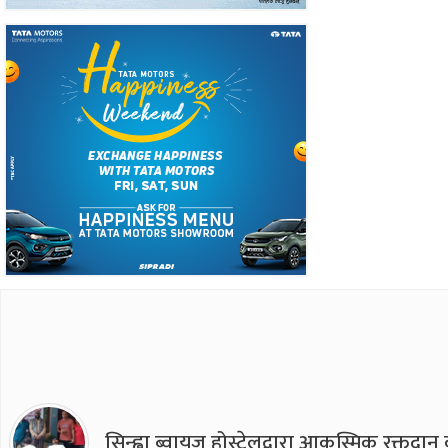
सिन्ह्वा ब्वाय्‌ज होस्टेलद्वारा आकस्मिक रक्तद