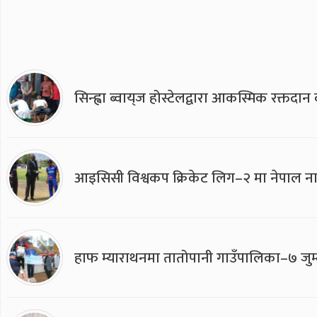
सिन्ह्वा ब्वाय्‌ज होस्टेलद्वारा आकस्मिक रक्तद
आइसिसी विश्वकप क्रिकेट लिग–२ मा नेपाल ना
हाफ म्याराथनमा तातोपानी गाउँपालिका–७ जुम्