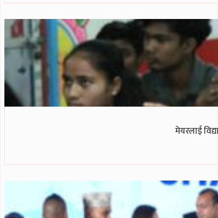
मेयरलाई विद्य