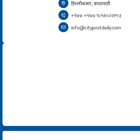
डिल्लीबजार, काठमाडौं
+९७७ +९७७ ९८५१०२२१५३
info@citypostdaily.com