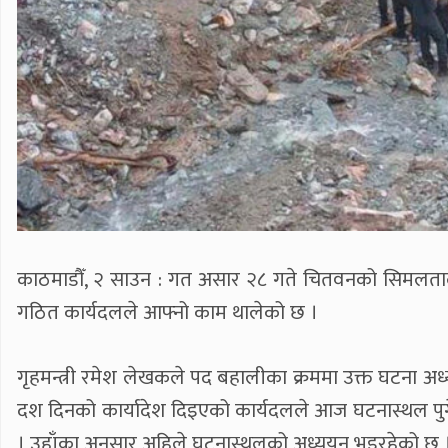
काठमाडौँ, २ साउन : गत असार २८ गते चितवनको सिमलतालमा पह
गठित कार्यदलले आफ्नो काम थालेको छ ।
गृहमन्त्री रमेश लेखकले पद बहालीका क्रममा उक्त घटना अ
दश दिनको कार्यादेश दिइएको कार्यदलले आज घटनास्थल पुगेर अ
। उहाँका अनुसार अहिले घटनास्थलको अध्ययन भइरहेको छ 