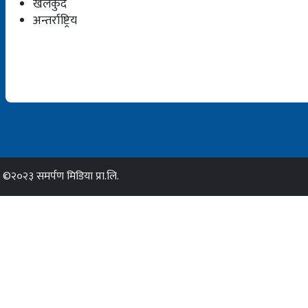
खेलकुद
अन्तर्राष्ट्रिय
©२०२३ समर्पण मिडिया प्रा.लि.