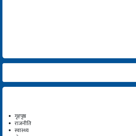
गृहपृष्ठ
राजनीति
स्वास्थ्य