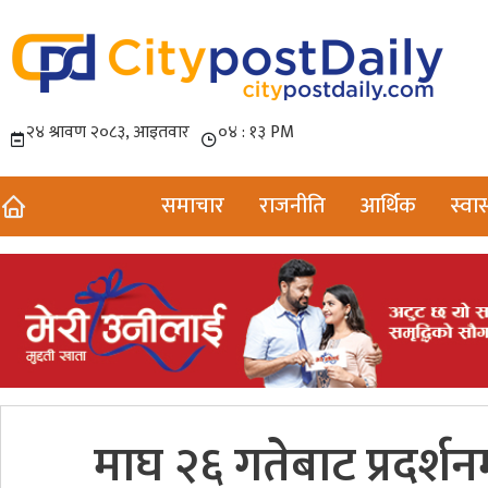
समाचार
राजनीति
आर्थिक
स्वास
माघ २६ गतेबाट प्रदर्श