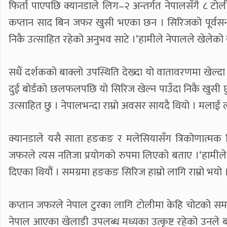
फिर्ता पाएपछि क्यानडाले लिग–२ अन्तर्गत नेपालसँगै ८ टो
कप्तान साद बिन जफर खुसी भएका छन । सिरिजको पूर्वसन्ध्
निकै उत्साहित रहेको अनुभव साटे ।‘हामीले नेपालले खेलेको खे
सधैं दर्शकको बाक्लो उपस्थिति देख्दा यो वातावरणमा खेल्दा
दुई बोर्डको छलफलपछि यो सिरिज खेल्न पाउँदा निकै खुसी छ
उत्साहित छु । नेपालभन्दा राम्रो अवसर सायदै थियो । मलाई लाग्छ
क्यानडाले यसै साता हङकङ र मलेसियासँग त्रिकोणात्
जफरले त्यस नतिजा प्रयोगको रुपमा लिएको बताए ।‘हामीले हङ
दिएका थियौं । समग्रमा हङकङ सिरिज हाम्रो लागि राम्रो भयो ।
कप्तान जफरले नेपाल टुरका लागि टोलीमा केहि चोटको समस्य
नेपाल आएका खेलाडी उपलब्ध मध्यका उत्कृष्ट रहेको उनले बत