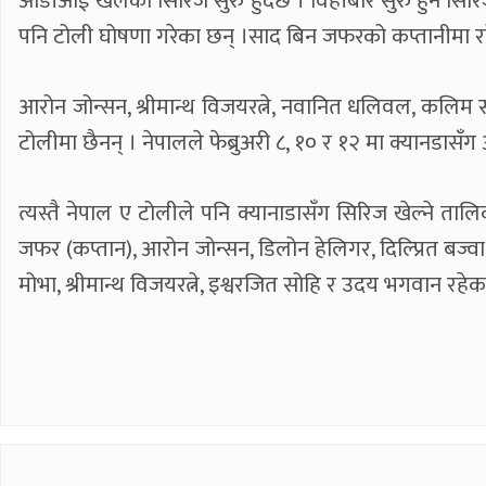
ओडीआई खेलको सिरिज सुरु हुँदैछ । विहीबार सुरु हुने सिरि
पनि टोली घोषणा गरेका छन् ।साद बिन जफरको कप्तानीमा रह
आरोन जोन्सन, श्रीमान्थ विजयरत्ने, नवानित धलिवल, कलिम सान
टोलीमा छैनन् । नेपालले फेब्रुअरी ८, १० र १२ मा क्यानडास
त्यस्तै नेपाल ए टोलीले पनि क्यानाडासँग सिरिज खेल्ने ता
जफर (कप्तान), आरोन जोन्सन, डिलोन हेलिगर, दिल्प्रित बज्व
मोभा, श्रीमान्थ विजयरत्ने, इश्वरजित सोहि र उदय भगवान रहे