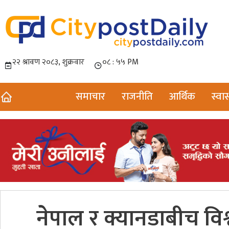
समाचार
राजनीति
आर्थिक
स्वास
नेपाल र क्यानडाबीच विश