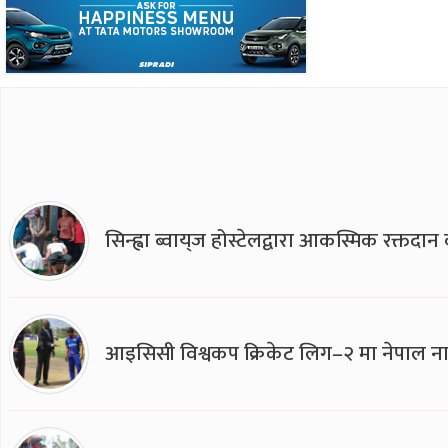
सिन्ह्वा ब्वाय्‌ज होस्टेलद्वारा आकस्मिक रक्तद
आइसिसी विश्वकप क्रिकेट लिग–२ मा नेपाल ना