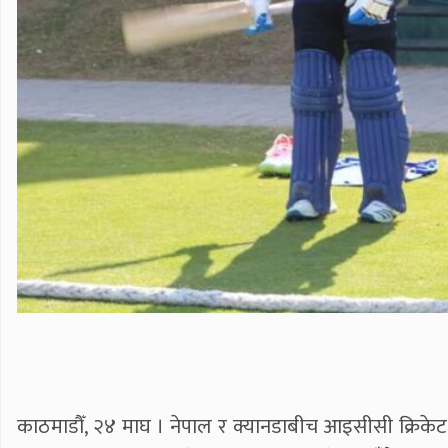
काठमाडौँ, २४ माघ । नेपाल र क्यानडाबीच आइसीसी क्रिकेट व