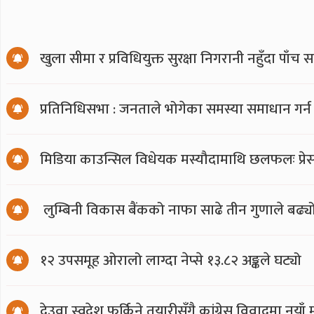
खुला सीमा र प्रविधियुक्त सुरक्षा निगरानी नहुँदा पाँच 
प्रतिनिधिसभा : जनताले भोगेका समस्या समाधान गर्न
मिडिया काउन्सिल विधेयक मस्यौदामाथि छलफलः प्रेस स्
लुम्बिनी विकास बैंकको नाफा साढे तीन गुणाले बढ्य
१२ उपसमूह ओरालो लाग्दा नेप्से १३.८२ अङ्कले घट्यो
देउवा स्वदेश फर्किने तयारीसँगै कांग्रेस विवादमा नय