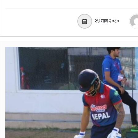
२४ माघ २०८०