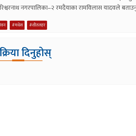
्षीरेश्वरनाथ नगरपालिका–२ रमदैयाका रामविलास यादवले बताउन
ीवन
#मधेस
#शीतलहर
िक्रिया दिनुहोस्