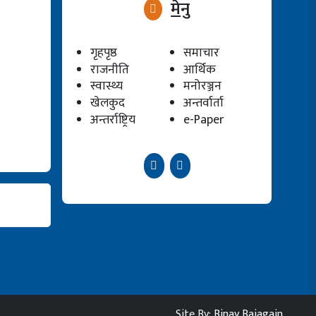
मेनु
गृहपृष्ठ
समाचार
राजनीति
आर्थिक
स्वास्थ्य
मनोरञ्जन
खेलकुद
अन्तर्वार्ता
अन्तर्राष्ट्रिय
e-Paper
Site By:
Binay Bajagain