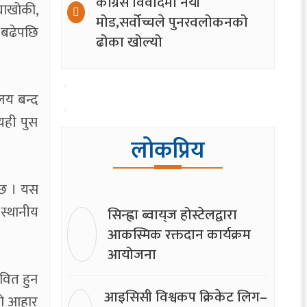
कांग्रेस विवादमा नयाँ
घाखोकी,
मोड,सर्वोच्चले पुनरवलोकनको
 बढेपछि
ढोका खोल्यो
लय बन्द
यही पुस
लोकप्रिय
 छ । यस
 स्थानीय
सिन्ह्वा ब्वाय्‌ज होस्टेलद्वारा
आकस्मिक रक्तदान कार्यक्रम
आयोजना
वित हुन
आइसिसी विश्वकप क्रिकेट लिग–
ुको आहार