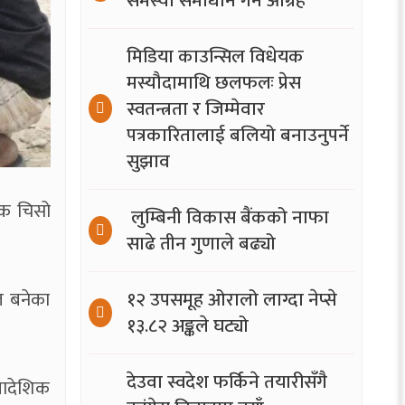
समस्या समाधान गर्न आग्रह
मिडिया काउन्सिल विधेयक
मस्यौदामाथि छलफलः प्रेस
स्वतन्त्रता र जिम्मेवार
पत्रकारितालाई बलियो बनाउनुपर्ने
सुझाव
िक चिसो
लुम्बिनी विकास बैंकको नाफा
।
साढे तीन गुणाले बढ्यो
१२ उपसमूह ओरालो लाग्दा नेप्से
ित बनेका
१३.८२ अङ्कले घट्यो
देउवा स्वदेश फर्किने तयारीसँगै
्रादेशिक