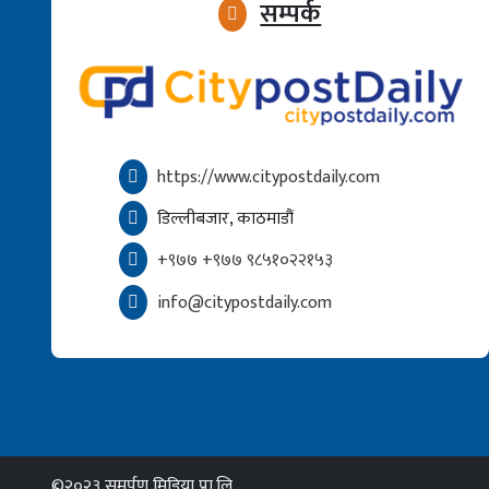
सम्पर्क
https://www.citypostdaily.com
डिल्लीबजार, काठमाडौं
+९७७ +९७७ ९८५१०२२१५३
info@citypostdaily.com
©२०२३ समर्पण मिडिया प्रा.लि.