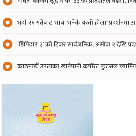
नबिल बैंकको खुद नाफा ३३.५० प्रतिशतले बढ्यो, वित
भदौ २६ गतेबाट ‘माया भनेकै यस्तो होला’ प्रदर्शनमा 
‘झिँगेदाउ २’ को टिजर सार्वजनिक, असोज २ देखि प्रद
काठमाडौं उपत्यका खानेपानी कर्पोरेट फुटसल च्याम्प