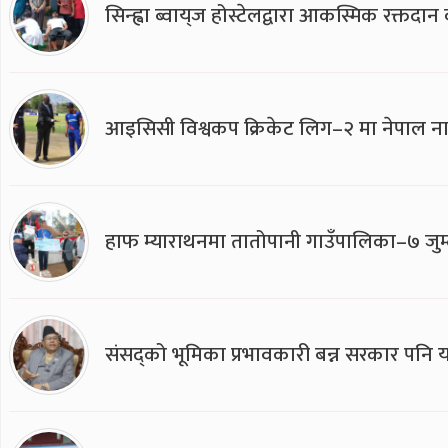
सिन्ह्वा ब्वाय्‌ज होस्टेलद्वारा आकस्मिक रक्तद
आइसिसी विश्वकप क्रिकेट लिग–२ मा नेपाल ना
हाफ म्याराथनमा तातोपानी गाउँपालिका–७ जुम्
संसद्को भूमिका प्रभावकारी बन्न सरकार पनि यसप