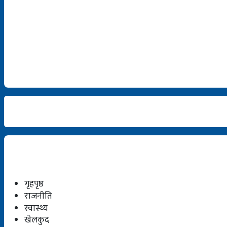
गृहपृष्ठ
राजनीति
स्वास्थ्य
खेलकुद