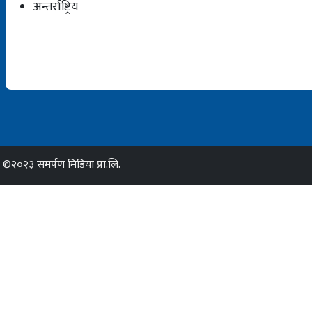
अन्तर्राष्ट्रिय
©२०२३ समर्पण मिडिया प्रा.लि.