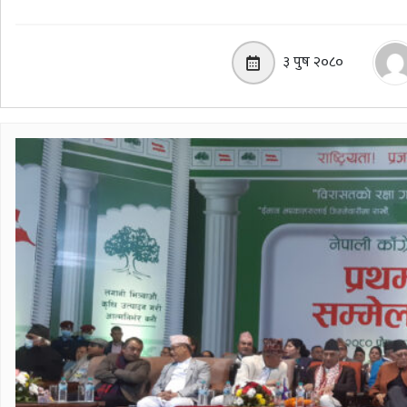
३ पुष २०८०