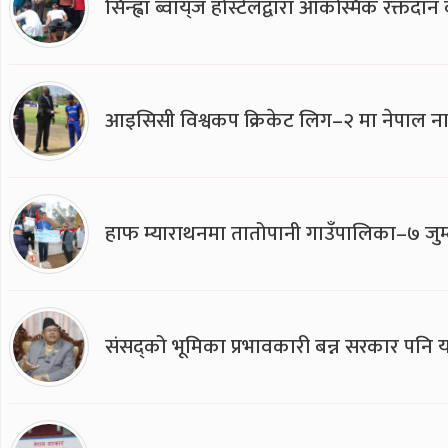
सिन्ह्वा ब्वाय्‌ज होस्टेलद्वारा आकस्मिक रक्तद
आइसिसी विश्वकप क्रिकेट लिग–२ मा नेपाल ना
हाफ म्याराथनमा तातोपानी गाउँपालिका–७ जुम्
संसद्को भूमिका प्रभावकारी बन्न सरकार पनि यसप