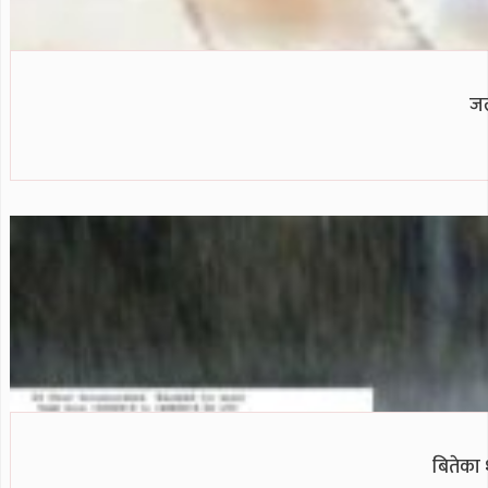
जल
बितेका 