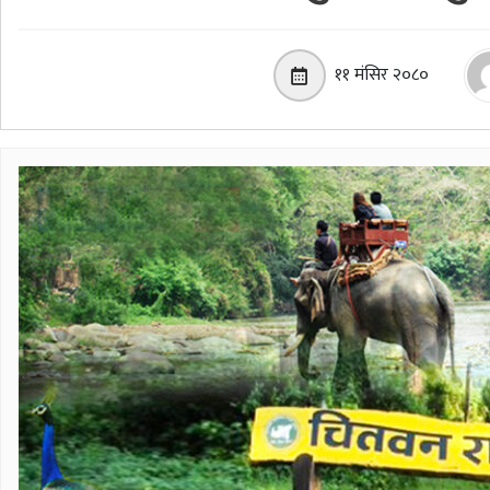
११ मंसिर २०८०