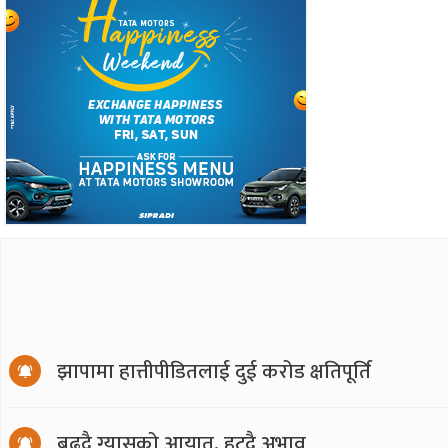
झापामा हात्तीपीडितलाई दुई करोड क्षतिपूर्ति
बढ्दै ग्यासको आयात, हट्दै अभाव