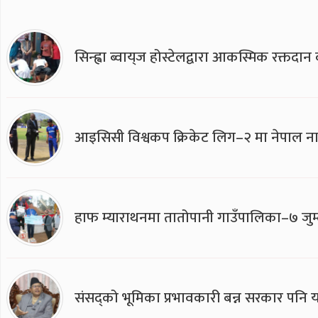
सिन्ह्वा ब्वाय्‌ज होस्टेलद्वारा आकस्मिक रक्तद
आइसिसी विश्वकप क्रिकेट लिग–२ मा नेपाल ना
हाफ म्याराथनमा तातोपानी गाउँपालिका–७ जुम्
संसद्को भूमिका प्रभावकारी बन्न सरकार पनि यसप