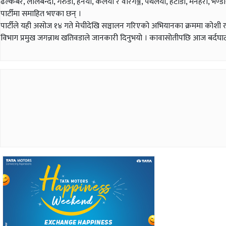
ढल्केबर, लालबन्दी, गरुडा, हर्नैया, कलैया र वीरगञ्ज, पथलैया, हेटौँडा, मनहरी,
पार्टीमा समाहित भएका छन् ।
पार्टीले यही असोज १४ गते मेचीदेखि सञ्चालन गरिएको अभियानका क्रममा कोशी र मधे
विभाग प्रमुख जगन्नाथ खतिवडाले जानकारी दिनुभयो । कावासोतीपछि आज बर्दघ