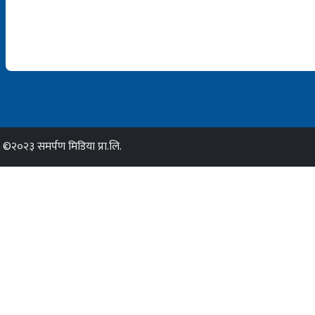
©२०२३ समर्पण मिडिया प्रा.लि.