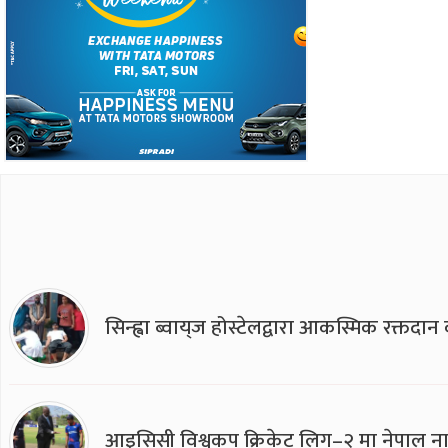
सिन्ह्वा ब्वाय्‌ज होस्टेलद्वारा आकस्मिक रक्तद
आइसिसी विश्वकप क्रिकेट लिग–२ मा नेपाल ना