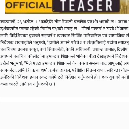
काठमाडौँ, २६ असोज । आजदेखि तीन नेपाली चलचित्र प्रदर्शन भएको छ । फरक परिवे
दर्शकसमेत फरक रहेको निर्माण पक्षको भनाइ छ । ‘गोर्खा पल्टन’ र ‘परदेशी’जस्त
लागि विदेशिएका युवाको सङ्घर्ष र त्यसबाट सिर्जित पारिवारिक एवं सामाजिक सं
निर्देशक रायमाझीले भन्नुभयो, “हामीले आफ्नै परिवेश र संस्कृतिलाई पर्दामा ल्याउनु
चलचित्रमा प्रकाश सपूत, वर्षा सिवाकोटी, केकी अधिकारी, प्रशान्त तामाङ, दिलीप
आएको चलचित्र ‘कौसीद’ मा इमान्दार शिक्षकले भोगेका पीडा देखाइएको निर्देशक
उहाँले भन्नुभयो, “मैले एउटा इमान्दार शिक्षकले के–कस्ता समस्याबाट आफूलाई अ
सापकोटा, अभिनेत्री ऋचा शर्मा, रुपेश दाहाल, परीक्षित विक्रम राणा, सदिच्छा गौ
अमेरिकी निर्देशक इयान स्कट क्लेमेन्टले निर्देशन गर्नुभएको हो । एक युवाको मन
कलाकारले अभिनय गर्नुभएको छ ।