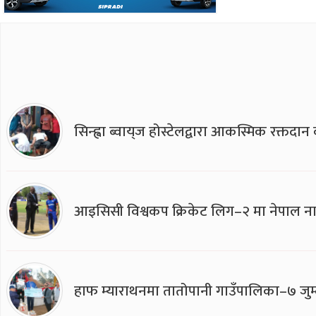
सिन्ह्वा ब्वाय्‌ज होस्टेलद्वारा आकस्मिक रक्तद
आइसिसी विश्वकप क्रिकेट लिग–२ मा नेपाल ना
हाफ म्याराथनमा तातोपानी गाउँपालिका–७ जुम्