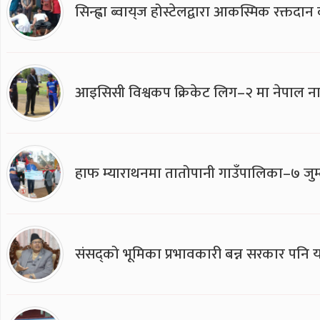
सिन्ह्वा ब्वाय्‌ज होस्टेलद्वारा आकस्मिक रक्तद
आइसिसी विश्वकप क्रिकेट लिग–२ मा नेपाल ना
हाफ म्याराथनमा तातोपानी गाउँपालिका–७ जुम्
संसद्को भूमिका प्रभावकारी बन्न सरकार पनि यसप