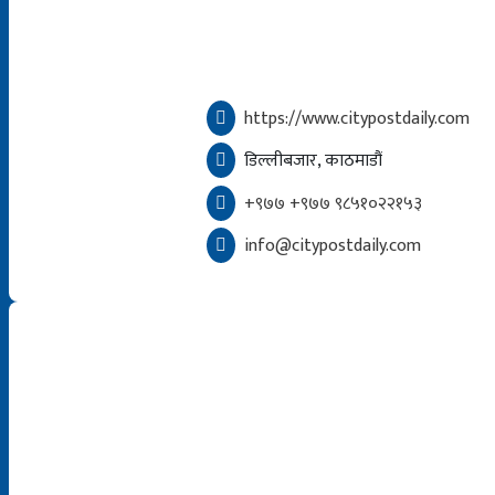
https://www.citypostdaily.com
डिल्लीबजार, काठमाडौं
+९७७ +९७७ ९८५१०२२१५३
info@citypostdaily.com