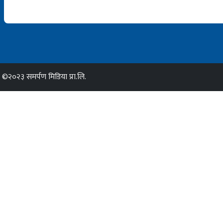
©२०२३ समर्पण मिडिया प्रा.लि.