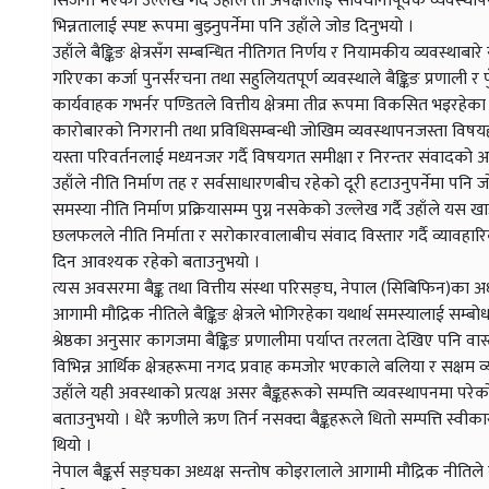
सिर्जना भएको उल्लेख गर्दै उहाँले ती अपेक्षालाई सावधानीपूर्वक व्यवस्थ
भिन्नतालाई स्पष्ट रूपमा बुझ्नुपर्नेमा पनि उहाँले जोड दिनुभयो ।
उहाँले बैङ्किङ क्षेत्रसँग सम्बन्धित नीतिगत निर्णय र नियामकीय व्यवस्थाबा
गरिएका कर्जा पुनर्संरचना तथा सहुलियतपूर्ण व्यवस्थाले बैङ्किङ प्रणाली र
कार्यवाहक गभर्नर पण्डितले वित्तीय क्षेत्रमा तीव्र रूपमा विकसित भइरह
कारोबारको निगरानी तथा प्रविधिसम्बन्धी जोखिम व्यवस्थापनजस्ता विषयहर
यस्ता परिवर्तनलाई मध्यनजर गर्दै विषयगत समीक्षा र निरन्तर संवादक
उहाँले नीति निर्माण तह र सर्वसाधारणबीच रहेको दूरी हटाउनुपर्नेमा 
समस्या नीति निर्माण प्रक्रियासम्म पुग्न नसकेको उल्लेख गर्दै उहाँले यस
छलफलले नीति निर्माता र सरोकारवालाबीच संवाद विस्तार गर्दै व्यावहारि
दिन आवश्यक रहेको बताउनुभयो ।
त्यस अवसरमा बैङ्क तथा वित्तीय संस्था परिसङ्घ, नेपाल (सिबिफिन)का अध्यक्ष
आगामी मौद्रिक नीतिले बैङ्किङ क्षेत्रले भोगिरहेका यथार्थ समस्यालाई सम्बो
श्रेष्ठका अनुसार कागजमा बैङ्किङ प्रणालीमा पर्याप्त तरलता देखिए पनि 
विभिन्न आर्थिक क्षेत्रहरूमा नगद प्रवाह कमजोर भएकाले बलिया र सक्षम 
उहाँले यही अवस्थाको प्रत्यक्ष असर बैङ्कहरूको सम्पत्ति व्यवस्थापनमा परेको 
बताउनुभयो । धेरै ऋणीले ऋण तिर्न नसक्दा बैङ्कहरूले धितो सम्पत्ति स्वीक
थियो ।
नेपाल बैङ्कर्स सङ्घका अध्यक्ष सन्तोष कोइरालाले आगामी मौद्रिक नीतिले बै