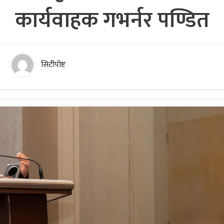
कार्यवाहक गभर्नर पण्डित
सिटीपोष्ट