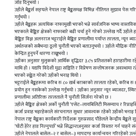
जोड दिनुभयो ।
उहाँले बैङ्कर्स सङ्घले नेपाल राष्ट्र बैङ्कसमक्ष विभिन्न नीतिगत सुझाव पेस
गर्नुभयो ।
उहाँले बैङ्कहरू अत्यधिक नाफामुखी भएको भन्ने सार्वजनिक भाष्य वास्तविकत
भएकाले बैङ्किङ क्षेत्रको नाफाबारे बढी चर्चा हुने गरेको उल्लेख गर्दै उ
बैङ्किङ विज्ञ अलनराज भट्टराईले बैङ्किङ प्रणालीमा पर्याप्त तरलता, न्यून ब्य
अर्थतन्त्रको सबैभन्दा ठूलो चुनौती भएको बताउनुभयो । उहाँले मौद्रिक नीत
केन्द्रित हुनुपर्ने धारणा राख्नुभयो ।
उहाँका अनुसार मुलुकको आर्थिक वृद्धिदर ३.८५ प्रतिशतको हाराहारीमा रहेको 
माथि हो । यद्यपि विदेशी मुद्रा सञ्चिति र विप्रेषण सन्तोषजनक अवस्थामा रह
भएको सङ्केत गरेको उहाँको भनाइ थियो ।
भट्टराईले बैङ्कहरूमा करिब रु ८० खर्ब बराबरको तरलता रहेको, करिब रु 
प्रयोग हुन नसकेको उल्लेख गर्नुभयो । उहाँका अनुसार न्यून ब्याजदर, स्थिर न
प्रणालीमा अतिरिक्त तरलताले नै चुनौती सिर्जना गरेको छ ।
उहाँले बैङ्किङ क्षेत्रको अर्को चुनौती ‘एसेट–लायबिलिटी मिसम्याच र रि
कर्जा प्रवाह भइरहेकाले संरचनागत सुधार आवश्यक रहेको उहाँको भनाइ 
नेपाल राष्ट्र बैङ्कका कार्यकारी निर्देशक गुरुप्रसाद पौडेलले केन्द्रीय बैङ
‘घाँटी हेरेर हाड निल्नुपर्छ’ भन्ने सिद्धान्तअनुसार कर्जा विस्तार गर्न चाहने 
उहाँले नेपालले बासेल–२ र बासेल–३ मापदण्ड कार्यान्वयन गरिरहेको उल्लेख गर