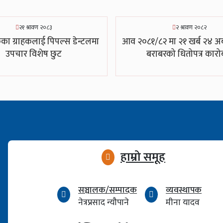
२१ श्रावण २०८३
२ श्रावण २०८२
कका ग्राहकलाई पिपल्स डेन्टलमा
आव २०८१/८२ मा २१ खर्ब २४ अर
उपचार विशेष छुट
बराबरको धितोपत्र कारो
हाम्रो समूह
सञ्चालक/सम्पादक
व्यवस्थापक
नेत्रप्रसाद न्यौपाने
मीना यादव