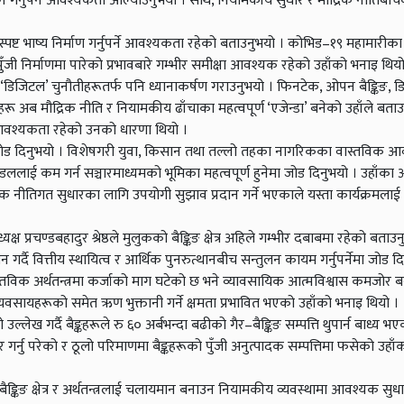
ापन गर्नुपर्ने आवश्यकता औँल्याउनुभयो । साथै, नियामकीय सुधार र मौद्रिक नीतिबी
रे स्पष्ट भाष्य निर्माण गर्नुपर्ने आवश्यकता रहेको बताउनुभयो । कोभिड–१९ महामारीका
 पुँजी निर्माणमा पारेको प्रभावबारे गम्भीर समीक्षा आवश्यक रहेको उहाँको भनाइ थियो
ेका ‘डिजिटल’ चुनौतीहरूतर्फ पनि ध्यानाकर्षण गराउनुभयो । फिनटेक, ओपन बैङ्किङ, 
ू अब मौद्रिक नीति र नियामकीय ढाँचाका महत्वपूर्ण ‘एजेन्डा’ बनेको उहाँले बताउ
ो आवश्यकता रहेको उनको धारणा थियो ।
पनि जोड दिनुभयो । विशेषगरी युवा, किसान तथा तल्लो तहका नागरिकका वास्तविक 
 खाडललाई कम गर्न सञ्चारमाध्यमको भूमिका महत्वपूर्ण हुनेमा जोड दिनुभयो । उहाँका 
क नीतिगत सुधारका लागि उपयोगी सुझाव प्रदान गर्ने भएकाले यस्ता कार्यक्रमलाई 
 प्रचण्डबहादुर श्रेष्ठले मुलुकको बैङ्किङ क्षेत्र अहिले गम्भीर दबाबमा रहेको बताउन
धन गर्दै वित्तीय स्थायित्व र आर्थिक पुनरुत्थानबीच सन्तुलन कायम गर्नुपर्नेमा जोड द
वास्तविक अर्थतन्त्रमा कर्जाको माग घटेको छ भने व्यावसायिक आत्मविश्वास कमजोर 
व्यवसायहरूको समेत ऋण भुक्तानी गर्ने क्षमता प्रभावित भएको उहाँको भनाइ थियो ।
उल्लेख गर्दै बैङ्कहरूले रु ६० अर्बभन्दा बढीको गैर–बैङ्किङ सम्पत्ति थुपार्न बाध्य भ
ार गर्नु परेको र ठूलो परिमाणमा बैङ्कहरूको पुँजी अनुत्पादक सम्पत्तिमा फसेको उहा
ङ्किङ क्षेत्र र अर्थतन्त्रलाई चलायमान बनाउन नियामकीय व्यवस्थामा आवश्यक सुधार ग