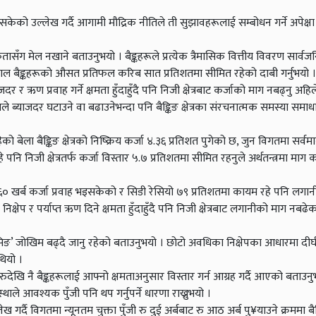
 गरिसकेको उल्लेख गर्दै आगामी मौद्रिक नीतिले ती सुझावहरूलाई सम्बोधन गर्ने अपेक्षा 
ासँग मेल नखाने बताउनुभयो । बैङ्कहरूले प्रत्येक त्रैमासिक वित्तीय विवरण सार्वजन
हाँले हाल बैङ्कहरूको औसत प्रतिफल करिब सात प्रतिशतमा सीमित रहेको दाबी गर्नुभयो ।
ाजदर र ऋण प्रवाह गर्ने क्षमता हुँदाहुँदै पनि निजी क्षेत्रबाट कर्जाको माग नबढ्नु अहि
िले ब्याजदर घटाउने वा बढाउनेभन्दा पनि बैङ्किङ क्षेत्रका संरचनात्मक समस्या समाध
बेला बैङ्किङ क्षेत्रको निष्क्रिय कर्जा ४.३६ प्रतिशत पुगेको छ, जुन विगतमा सर्वमान
े पनि निजी क्षेत्रतर्फ कर्जा विस्तार ५.७ प्रतिशतमा सीमित रहनुले अर्थतन्त्रमा मा
६० खर्ब कर्जा प्रवाह भइसकेको र सिडी रेसियो ७९ प्रतिशतमा कायम रहे पनि लगानीय
िक्षेप र पर्याप्त ऋण दिने क्षमता हुँदाहुँदै पनि निजी क्षेत्रबाट लगानीको माग नबढेका
प्राइसिङ’ जोखिम बढ्दै जानु रहेको बताउनुभयो । छोटो अवधिका निक्षेपका आधारमा दी
थियो ।
्कले सुरुदेखि नै बैङ्कहरूलाई आफ्नो क्षमताअनुसार विस्तार गर्न आग्रह गर्दै आएको बताउ
संस्थाले आवश्यक पुँजी पनि थप गर्नुपर्ने धारणा राख्नुभयो ।
्दै विगतमा न्यूनतम चुक्ता पुँजी रु दुई अर्बबाट रु आठ अर्ब पु¥याउने क्रममा बैङ्कि