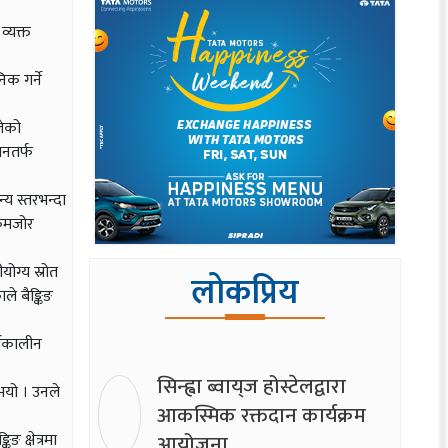
व्यक्त
िक गर्ने
लेको
ानतर्फ
्य स्तरभन्दा
ग कमजोर
ोग्य स्रोत
लोकप्रिय
ले बैङ्किङ
र्घकालीन
सिन्ह्वा ब्वाय्‌ज होस्टेलद्वारा
नुभयो । उनले
आकस्मिक रक्तदान कार्यक्रम
आयोजना
ङ क्षेत्रमा