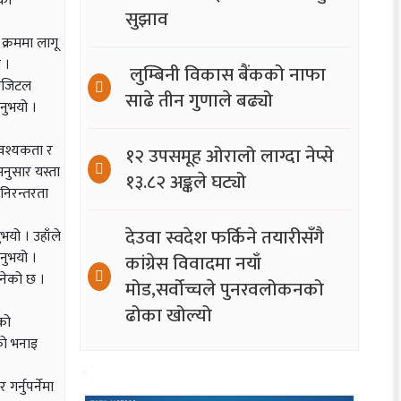
चको
सुझाव
 क्रममा लागू
 ।
लुम्बिनी विकास बैंकको नाफा
डिजिटल
साढे तीन गुणाले बढ्यो
नुभयो ।
आवश्यकता र
१२ उपसमूह ओरालो लाग्दा नेप्से
अनुसार यस्ता
१३.८२ अङ्कले घट्यो
निरन्तरता
देउवा स्वदेश फर्किने तयारीसँगै
ुभयो । उहाँले
िनुभयो ।
कांग्रेस विवादमा नयाँ
बनेको छ ।
मोड,सर्वोच्चले पुनरवलोकनको
ढोका खोल्यो
एको
ँको भनाइ
र्नुपर्नेमा