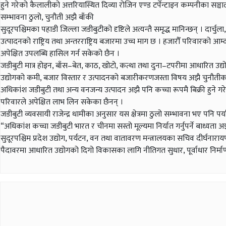
हुने गरेको कैलालीको अत्तरियास्थित दिव्या रोजिन एण्ड टर्पेन्टाइन कम्पनीका सञ्
सम्भावना ठुलो, चुनौती अझै बाँकी
सुदूरपश्चिमका पहाडी जिल्ला जडीबुटीको दृष्टिले अत्यन्तै समृद्ध मानिन्छन् । दार्च
उत्पादनको राष्ट्रिय तथा अन्तरराष्ट्रिय बजारमा उच्च माग छ । हजारौँ परिवारको आम्दा
अपेक्षित उपलब्धि हासिल गर्न सकेको छैन ।
जडीबुटी मात्र होइन, बाँस–बेत, काठ, खोटो, कत्था तथा दुना–टपरीमा आधारित उद्
उद्योगको कमी, बजार विस्तार र उत्पादनको बजारीकरणजस्ता विषय अझै चुनौतीका
अधिकांश जडीबुटी तथा अन्य वनजन्य उत्पादन अझै पनि कच्चा रूपमै बिक्री हुने गरेका
परिवारले अपेक्षित लाभ लिन सकेका छैनन् ।
जडीबुटी व्यवसायी राजेन्द्र धामीका अनुसार यस क्षेत्रमा ठुलो सम्भावना भए पनि प
“अधिकांश कच्चा जडीबुटी भारत र चीनमा सस्तो मूल्यमा निर्यात गर्नुपर्ने बाध्यता
सुदूरपश्चिम प्रदेश उद्योग, पर्यटन, वन तथा वातावरण मन्त्रालयका सचिव दीर्घनारा
पैदावरमा आधारित उद्योगको दिगो विकासका लागि नीतिगत सुधार, पूर्वाधार निर