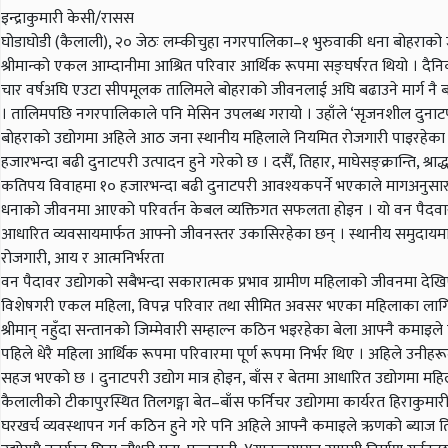
इन्द्राकुमारी केसी/रासस
घोडाघोडी (कैलाली), २० जेठः लम्कीचुहा नगरपालिका–१ भुरुवाकी धना बोहराको जी
श्रीमान्को एकल आम्दानीमा आश्रित परिवार आर्थिक रूपमा सङ्घर्षरत थियो । दैनि
चार वर्षअघि एउटा सीपमूलक तालिमले बोहराको जीवनलाई अघि बढाउने मार्ग नै ब
। तालिमपछि नगरपालिकाले पनि मेसिन उपलब्ध गरायो । उहाँले ‘सृजनशील दुनाटपर
बोहराको उद्योगमा अहिले आठ जना स्थानीय महिलाले नियमित रोजगारी पाइरहेका छन्
हजारभन्दा बढी दुनाटपरी उत्पादन हुने गरेको छ । दसैँ, तिहार, माघेसङ्क्रान्ति,
कतिपय विवाहमा १० हजारभन्दा बढी दुनाटपरी आवश्यकपर्ने भएकाले मागअनुसार उ
धनाको जीवनमा आएको परिवर्तन केबल व्यक्तिगत सफलता होइन । यो वन पैदवारको
आधारित व्यवसायमार्फत आफ्नो जीवनस्तर उकासिरहेका छन् । स्थानीय समुदायमा 
रोजगारी, आय र आत्मनिर्भरता
वन पैदावर उद्योगको सबैभन्दा सकारात्मक प्रभाव ग्रामीण महिलाको जीवनमा देखिएक
विशेषगरी एकल महिला, विपन्न परिवार तथा सीमित अवसर भएका महिलाका लागि यस्ता 
श्रीमान् नहुँदा सन्तानको जिम्मेवारी सम्हाल्न कठिन भइरहेका बेला आफ्नै कमाइ
पहिले धेरै महिला आर्थिक रूपमा परिवारमा पूर्ण रूपमा निर्भर थिए । अहिले उनी
सहज भएको छ । दुनाटपरी उद्योग मात्र होइन, बाँस र बेतमा आधारित उद्योगमा महि
कैलालीको टीकापुरस्थित तिलगङ्गा बेत–बाँस फर्निचर उद्योगमा कार्यरत हिराकुमा
घरखर्च व्यवस्थापन गर्न कठिन हुने गरे पनि अहिले आफ्नै कमाइले ऋणको ब्याज त