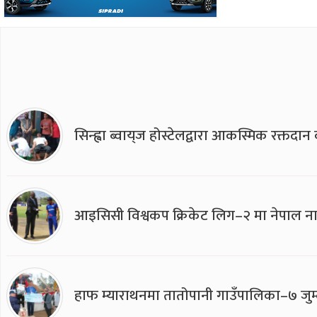
सिन्ह्वा ब्वाय्‌ज होस्टेलद्वारा आकस्मिक रक्तद
आइसिसी विश्वकप क्रिकेट लिग–२ मा नेपाल ना
हाफ म्याराथनमा तातोपानी गाउँपालिका–७ जुम्