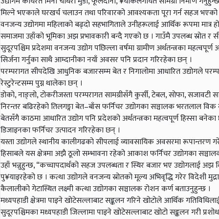
उद्योगमै कार्यरत मिना चौधरी मुडा, फूलदानी, ¥याकलगायत सामग्री निर्माण गर्नु
मिल्ने भएकाले घरखर्च चलाउन तथा परिवारको आवश्यकता पूरा गर्न सहज भएको उहाँ
वनजन्य उद्योगमा महिलाको बढ्दो सहभागिताले उनीहरूलाई आर्थिक रूपमा मात्र 
समाजमा उहाँको भूमिका अझ प्रभावकारी बन्दै गएको छ । गाउँमै उपलब्ध स्रोत र
सुदूरपश्चिम प्रदेशमा वनजन्य उद्योग पछिल्ला वर्षमा ग्रामीण अर्थतन्त्रका महत्वपूर
सिर्जना गर्नुका साथै आम्दानीका नयाँ अवसर पनि प्रदान गरिरहेका छन् ।
परम्परागत सीपदेखि आधुनिक बजारसम्म बेत र निगालोमा आधारित उद्योगले परम्
रेस्टुरेन्टसम्म पुग्न थालेका छन् ।
डोको, नाङ्लो, टोकरीजस्ता परम्परागत सामग्रीसँगै कुर्सी, टेबल, सोफा, सजावटी 
निरन्तर बढिरहेको तिलगङ्गा बेत–बाँस फर्निचर उद्योगका सञ्चालक भरतलाल विक ब
बेतसँगै काठमा आधारित उद्योग पनि प्रदेशको अर्थतन्त्रका महत्वपूर्ण हिस्सा ब
डिजाइनका फर्निचर उत्पादन गरिरहेका छन् ।
यस्ता उद्योगले स्थानीय कालीगढको सीपलाई व्यावसायिक अवसरमा रूपान्तरण गरेका 
हिसाबले यस क्षेत्रमा अझै ठूलो सम्भावना रहेको आकाश फर्निचर उद्योगका सञ्चाल
उहाँ भन्नुहुन्छ, “कच्चापदार्थको सहज उपलब्धता र स्थिर बजार भए उद्योगलाई अझ विस्त
पु¥याइरहेको छ । कत्था उद्योगले वनजन्य स्रोतको मूल्य अभिवृद्धि गरेर विदेशी
कैलालीको गेटास्थित लक्ष्मी कत्था उद्योगका सञ्चालक रोशन कर्ण बताउनुहुन्छ ।
मध्यपहाडी क्षेत्रमा पाइने खोटेसल्लाबाट सङ्कलन गरिने खोटोले आर्थिक गतिविध
सुदूरपश्चिमका मध्यपहाडी जिल्लामा पाइने खोटेसल्लाबाट खोटो सङ्कलन गरी प्रशो