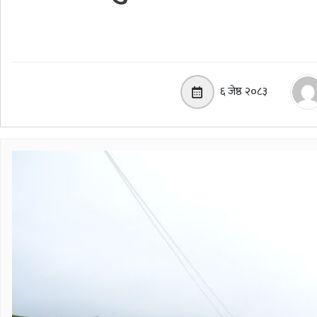
६ जेष्ठ २०८३