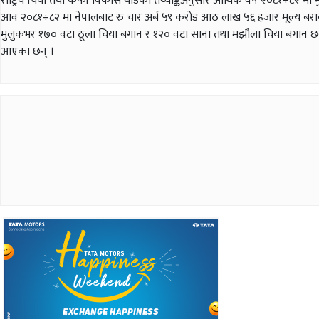
राष्ट्रिय चिया तथा कफी विकास बोर्डको तथ्याङ्कअनुसार आर्थिक वर्ष २०८१÷८२ 
आव २०८१÷८२ मा नेपालबाट रु चार अर्ब ५९ करोड आठ लाख ५६ हजार मूल्य बराब
मुलुकभर १७० वटा ठूला चिया बगान र १२० वटा साना तथा मझौला चिया बगान छन् । च
आएका छन् ।