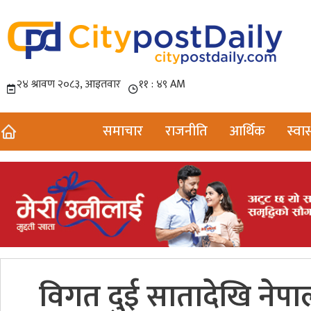
समाचार
राजनीति
आर्थिक
स्वास
विगत दुई सातादेखि नेपाल