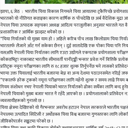
झापा, ६ जेठ : भारतीय चिया विकास निगमले चिया आयातमा ट्रकैपिच्छे प्रयोगशाला प
भारतको यो नीतिगत कडाइका कारण वार्षिक रु पाँचदेखि छ अर्ब वैदेशिक मुद्रा आर्
नेपाल चिया उत्पादक सङ्घका अध्यक्ष आदित्य पराजुलीका अनुसार भारतले गत वैशाख १
प्रशासनिक र आर्थिक झञ्झट थपेको छ ।
“चिया निर्यातको यो मुख्य याम हो । अहिले करिब पाँच लाख किलोग्राम चिया निर्य
भारततर्फ लैजाने आँट गर्न सकेका छैनन् । दुई सातादेखि एक पोका चिया पनि निर्
यसअघि नेपाली चिया निर्यातका लागि एउटा उद्योगले एकपटक प्रयोगशाला परीक्षण 
काँकडभिट्टा नाकाबाट भारतीय सीमावर्ती पानीट्ङ्की भन्सार प्रवेश गर्ने वित्तिकै प
प्रतिट्रक नमूना परीक्षणका लागि रु १८ हजार शुल्क तिर्नुपर्नेछ भने त्यसको प्रत
भएमा उक्त चियालाई भारतीय बजारमा बेच्न वा अन्य देशमा पठाउनसमेत नदिई जफ
“एकातर्फ हरेक ट्रकको नमूना परीक्षणका लागि महँगो शुल्क र समय लाग्ने नियम बनाउन
नियम संशोधन नभए नेपाली चियाको भारत निर्यातको ढोका सधैँका लागि बन्द हुने
नेपाली चियाको मुख्य बजार भारत नै रहँदै आएको छ । प्रयोगशालाको प्रतिवेदन नआउञ्
व्यवसायीहरूको गुनासो छ ।
चिया क्षेत्रमा देखिएको यो गैरभन्सार अवरोध हटाउन नेपाल सरकारले भारतीय पक
नेपालमा उत्पादित सिटिसी र अर्थोडक्स चिया विश्व बजारमा गुणस्तरका लागि लोकप्
जीविकोपार्जन सङ्कटमा परेको छ ।