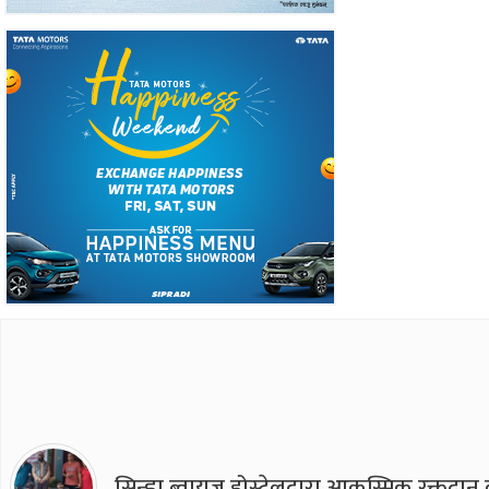
सिन्ह्वा ब्वाय्‌ज होस्टेलद्वारा आकस्मिक रक्तद