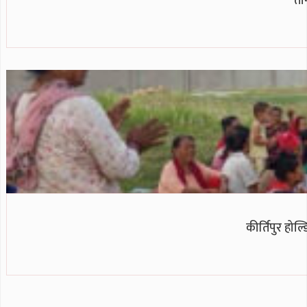
तीन
कीर्तिपुर हो