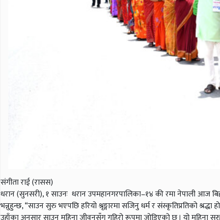
संगीता राई (रासस)
धरान (सुनसरी), १ साउनः धरान उपमहानगरपालिका–१४ की रमा नेपाली आज बिहानै हरियो च
भन्नुहुन्छ, “साउन सुरु भएपछि हरियो श्रृङ्गारमा सजिनु धर्म र संस्कृतिप्रतिको श्रद्धा
उहाँका अनुसार साउन महिना जीवनसँग गहिरो रूपमा जोडिएको छ । यो महिना सुरु हुन