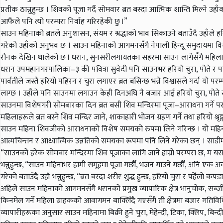
प्रतीक ठान्नुहुन्छ । शिवको पूजा गर्दै सोमवार ब्रत बस्दा आत्मिक शान्ति मिल्ने उहा
आफैंले पनि त्यो परम्परा निर्वाह गरिरहेकी छु ।”
साउन महिनाको ब्रतले अनुशासन, संयम र श्रद्धाको भाव सिकाउने बताउँदै उहाँले 
गरेको उहाँको अनुभव छ । साउन महिनाको आगमनसँगै नेपाली हिन्दू समुदायमा विशेष उम
रौनक देखिन थालेको छ । धरान, सुनसरीलगायतका सहरमा साउन लागेसँगै महिला दिदी
धरान उपमहानगरपालिका–३ की पवित्रा सुवेदी पनि साउनभर हरियो चुरा, पोते र पहिर
पार्वतीले जस्तै हरियो पहिरन र चुरा लगाएर ब्रत बसिन्छ भन्ने विश्वासले गर्दा य
लाग्छ । उहाँले पनि साउनमा लगाउन केही दिनअघि नै बजार आई हरियो चुरा, पोत
साउनमा विशेषगरी सोमबारका दिन ब्रत बसी शिव मन्दिरमा पूजा–आराधना गर्ने पर
महिलाहरूले ब्रत बस्ने शिव मन्दिर जाने, शाकाहारी भोजन ग्रहण गर्ने तथा हरियो श्रृङ्ग
साउन महिना शिवजीको आराधनाको विशेष समयको रुपमा लिने गरिन्छ । यो महिनाभर
आत्मचिन्तन र आध्यात्मिक उन्नतिको समयका रूपमा पनि लिने गरेका छन् । साडीमा ह
“साउनको हरेक सोमबार मन्दिरमा शिव पूजाका लागि जाने हाम्रो परम्परा छ, म 
भन्नुहुन्छ, “साउन महिनाभर हामी समूहमा पूजा गर्छौं, भजन गाउने गर्छौं, अनि एक अ
गरेको बताउँदै उहाँ भन्नुहुन्छ, “ब्रत बस्दा शरीर शुद्ध हुन्छ, हरियो चुरा र पहेँल
अहिले साउन महिनाको आगमनसँगै धरानको प्रमुख व्यापारिक क्षेत्र भानुचोक, सब्
किनमेल गर्ने महिला ग्राहकको आवागमन बाक्लिँदै गएसँगै ती क्षेत्रमा बजार गतिविध
व्यापारीहरूका अनुसार साउन महिनामा बिक्री हुने चुरा, मेहेन्दी, टिका, क्लिप, ब