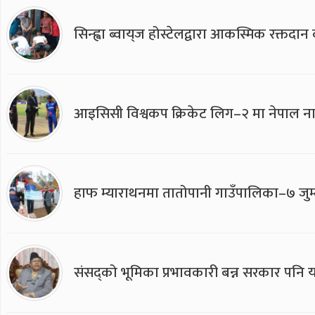
सिन्ह्वा ब्वाय्‌ज होस्टेलद्वारा आकस्मिक रक्तद
आइसिसी विश्वकप क्रिकेट लिग–२ मा नेपाल ना
हाफ म्याराथनमा तातोपानी गाउँपालिका–७ जुम्
संसद्को भूमिका प्रभावकारी बन्न सरकार पनि यसप