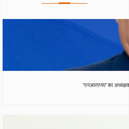
‘एनआरएनए’ का अध्यक्षको अ