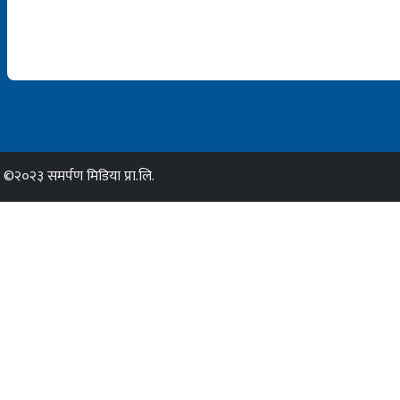
©२०२३ समर्पण मिडिया प्रा.लि.