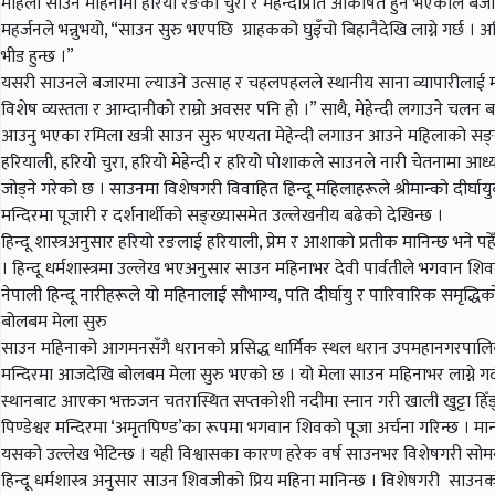
महिला साउन महिनामा हरियो रङको चुरा र मेहेन्दीप्रति आकर्षित हुने भएकाले बजार
महर्जनले भन्नुभयो, “साउन सुरु भएपछि ग्राहकको घुइँचो बिहानैदेखि लाग्ने गर्छ 
भीड हुन्छ ।”
यसरी साउनले बजारमा ल्याउने उत्साह र चहलपहलले स्थानीय साना व्यापारीलाई मात्र
विशेष व्यस्तता र आम्दानीको राम्रो अवसर पनि हो ।” साथै, मेहेन्दी लगाउने चलन बढ
आउनु भएका रमिला खत्री साउन सुरु भएयता मेहेन्दी लगाउन आउने महिलाको सङ्ख्य
हरियाली, हरियो चुरा, हरियो मेहेन्दी र हरियो पोशाकले साउनले नारी चेतनामा 
जोड्ने गरेको छ । साउनमा विशेषगरी विवाहित हिन्दू महिलाहरूले श्रीमान्को दीर्घायु
मन्दिरमा पूजारी र दर्शनार्थीको सङ्ख्यासमेत उल्लेखनीय बढेको देखिन्छ ।
हिन्दू शास्त्रअनुसार हरियो रङलाई हरियाली, प्रेम र आशाको प्रतीक मानिन्छ भने प
। हिन्दू धर्मशास्त्रमा उल्लेख भएअनुसार साउन महिनाभर देवी पार्वतीले भगवान शिवलाई
नेपाली हिन्दू नारीहरूले यो महिनालाई सौभाग्य, पति दीर्घायु र पारिवारिक समृद्धि
बोलबम मेला सुरु
साउन महिनाको आगमनसँगै धरानको प्रसिद्ध धार्मिक स्थल धरान उपमहानगरपालिका–१
मन्दिरमा आजदेखि बोलबम मेला सुरु भएको छ । यो मेला साउन महिनाभर लाग्ने गर्द
स्थानबाट आएका भक्तजन चतरास्थित सप्तकोशी नदीमा स्नान गरी खाली खुट्टा हिँड्
पिण्डेश्वर मन्दिरमा ‘अमृतपिण्ड’का रूपमा भगवान शिवको पूजा अर्चना गरिन्छ । मान्
यसको उल्लेख भेटिन्छ । यही विश्वासका कारण हरेक वर्ष साउनभर विशेषगरी सोमबा
हिन्दू धर्मशास्त्र अनुसार साउन शिवजीको प्रिय महिना मानिन्छ । विशेषगरी साउन