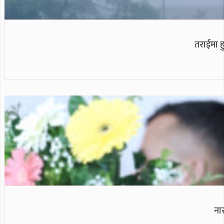
तराईमा हु
ना