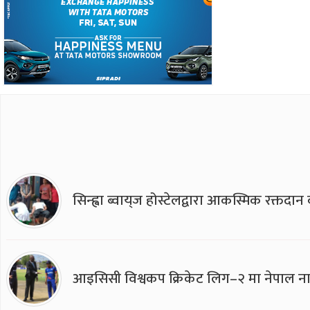
सिन्ह्वा ब्वाय्‌ज होस्टेलद्वारा आकस्मिक रक्तद
आइसिसी विश्वकप क्रिकेट लिग–२ मा नेपाल ना