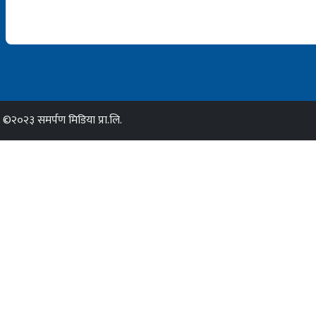
©२०२३ समर्पण मिडिया प्रा.लि.