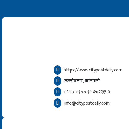
https://www.citypostdaily.com
डिल्लीबजार, काठमाडौं
+९७७ +९७७ ९८५१०२२१५३
info@citypostdaily.com