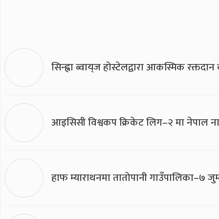
सिन्ह्वा ब्वाय्‌ज होस्टेलद्वारा आकस्मिक रक्तद
आइसिसी विश्वकप क्रिकेट लिग–२ मा नेपाल ना
हाफ म्याराथनमा तातोपानी गाउँपालिका–७ जुम्