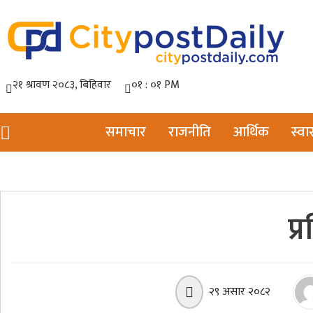
समाचार
राजनीति
आर्थिक
स्वास
प्
२९ असार २०८२