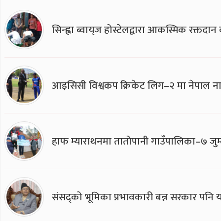
सिन्ह्वा ब्वाय्‌ज होस्टेलद्वारा आकस्मिक रक्तद
आइसिसी विश्वकप क्रिकेट लिग–२ मा नेपाल ना
हाफ म्याराथनमा तातोपानी गाउँपालिका–७ जुम्
संसद्को भूमिका प्रभावकारी बन्न सरकार पनि यसप