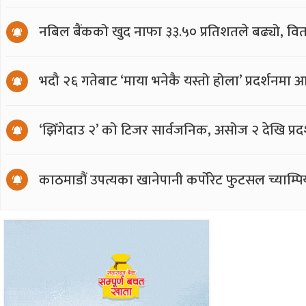
नबिल बैंकको खुद नाफा ३३.५० प्रतिशतले बढ्यो, वित
भदौ २६ गतेबाट ‘माया भनेकै यस्तो होला’ प्रदर्शनमा 
‘झिँगेदाउ २’ को टिजर सार्वजनिक, असोज २ देखि प्रद
काठमाडौं उपत्यका खानेपानी कर्पोरेट फुटसल च्याम्प