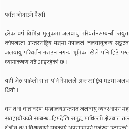
पर्वत जोगाउने पैरवी
हरेक वर्ष विभिन्न मुलुकमा जलवायु परिवर्तनसम्बन्धी संयुक
कोपजस्ता अन्तरराष्ट्रिय मञ्चमा नेपालले जलवायुजन्य सङ्क
जलवायु परिवर्तन गराउन नगन्य भूमिका खेले पनि हिउँ पग्ल
ध्यानाकर्षण गर्दै आइरहेको छ ।
यही जेठ पहिलो साता पनि नेपालले अन्तरराष्ट्रिय मञ्चमा 
थियो ।
वन तथा वातावरण मन्त्रालयअन्तर्गत जलवायु व्यवस्थापन महाशा
सतह)बीचको सम्बन्ध–हिमदेखि समुद्र, माथिल्लो क्षेत्रबाट तल्
क्षेत्रीय तथा विश्वव्यापी सहकार्य अपनाउनुपर्ने एजेण्डा उठाए