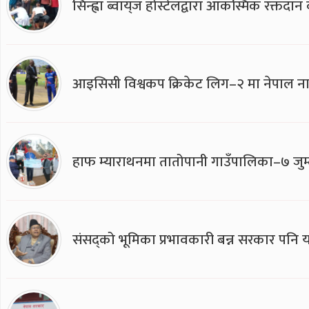
सिन्ह्वा ब्वाय्‌ज होस्टेलद्वारा आकस्मिक रक्तद
आइसिसी विश्वकप क्रिकेट लिग–२ मा नेपाल ना
हाफ म्याराथनमा तातोपानी गाउँपालिका–७ जुम्
संसद्को भूमिका प्रभावकारी बन्न सरकार पनि यसप