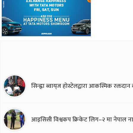
सिन्ह्वा ब्वाय्‌ज होस्टेलद्वारा आकस्मिक रक्तद
आइसिसी विश्वकप क्रिकेट लिग–२ मा नेपाल ना