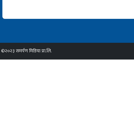
©२०२३ समर्पण मिडिया प्रा.लि.