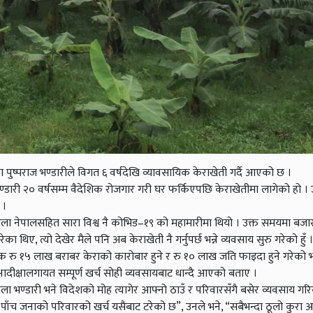
्पराज भण्डारीले विगत ६ वर्षदेखि व्यावसायिक केराखेती गर्दै आएको छ ।
ण्डारी २० वर्षसम्म वैदेशिक रोजगार गरी घर फर्किएपछि केराखेतीमा लागेको हो ।
 ।
िबेला नेपालसहित सारा विश्व नै कोभिड–१९ को महामारीमा थियो । उक्त समयमा बजार
ेका थिए, त्यो देखेर मैले पनि अब केराखेती नै गर्नुपर्छ भन्ने व्यवसाय सुरु गरेको हुँ 
 रु १५ लाख बराबर केराको कारोबार हुने र रु १० लाख जति फाइदा हुने गरेको भ
दीक्षालगायत सम्पूर्ण खर्च सोही व्यवसायबाट धान्दै आएको बताए ।
भण्डारी भने विदेशको मोह त्यागेर आफ्नो ठाउँ र परिवारसँगै बसेर व्यवसाय गरि
ु । पाँच जनाको परिवारको खर्च यसैबाट टरेको छ”, उनले भने, “सबैभन्दा ठूलो कुरा 