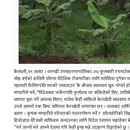
कैलाली, १९ असार । धनगढी उपमहानगरपालिका–१४ फूलबारी एचगाउँका पुष
सोह्र वर्षको कलिलै उमेरमा वैदेशिक रोजगारीका लागि मलेसिया पुगेका भ
महामारी फैलिएपछि भएको ‘लकडाउन’ कै बीचमा व्यवसाय सुरु गरेको हो
भण्डारीले भने, “विदेशबाट फर्केएपछि फुर्सदमा घर बसिरहेको थिए, त्यत
व्यापार सुरु गर्ने अवस्था थिएन, गाउँमा केही व्यक्तिले केराखेती व्यवसाय गर
उनले आफ्नो एक बिघा जमिनमा केराखेती लगाएका छन् । त्यसबाट वार्षिक
बताए । कृषक भण्डारीले परिवारको पालनपोषण गर्ने र छोराछोरीको शिक्षा
हिजोआज धेरैजसो व्यक्तिहरू कमाउनका लागि विदेश पलायन भइरहेका बेला 
“गर्न जान्यो भने आफ्नै देशमा पनि केही हुन्छ भन्ने उदाहरण दिइरहेको छ