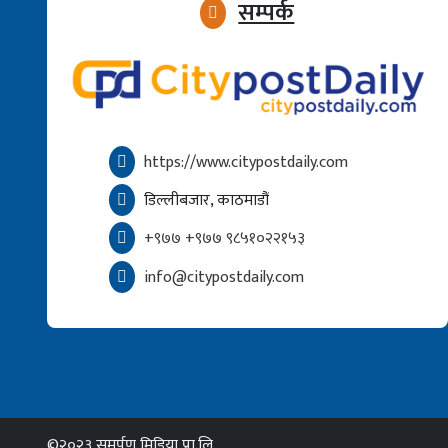
सम्पर्क
https://www.citypostdaily.com
डिल्लीबजार, काठमाडौं
+९७७ +९७७ ९८५१०२२१५३
info@citypostdaily.com
©२०२३ समर्पण मिडिया प्रा.लि.