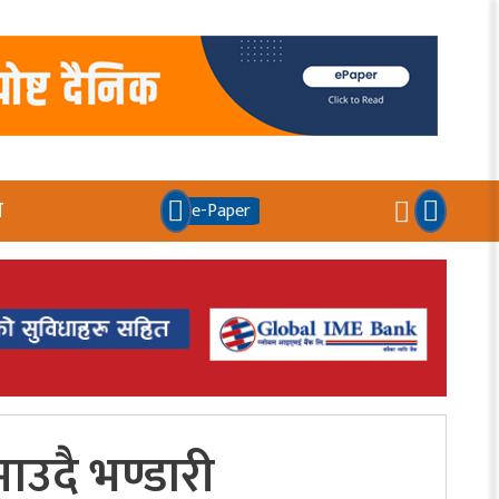
य
e-Paper
ाउदै भण्डारी