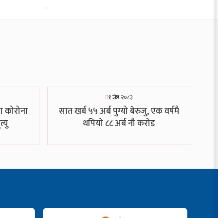
१ जेष्ठ २०८३
ा कोरोना
सात खर्ब ५५ अर्ब पुग्यो बेरुजु, एक वर्षमै
्यु
थपियो ८८ अर्ब नौ करोड