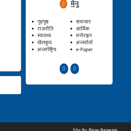
मेनु
गृहपृष्ठ
समाचार
राजनीति
आर्थिक
स्वास्थ्य
मनोरञ्जन
खेलकुद
अन्तर्वार्ता
अन्तर्राष्ट्रिय
e-Paper
Site By:
Binay Bajagain