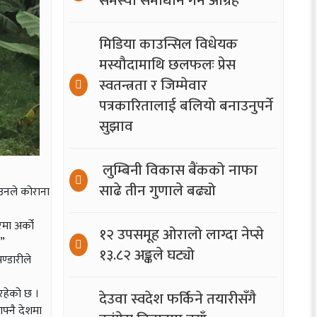
समस्या समाधान गर्न आग्रह
मिडिया काउन्सिल विधेयक
मस्यौदामाथि छलफलः प्रेस
स्वतन्त्रता र जिम्मेवार
पत्रकारितालाई बलियो बनाउनुपर्ने
सुझाव
लुम्बिनी विकास बैंकको नाफा
साढे तीन गुणाले बढ्यो
 उनले कोराना
मा अर्को
१२ उपसमूह ओरालो लाग्दा नेप्से
।”
१३.८२ अङ्कले घट्यो
ण्डारीले
रहेको छ ।
देउवा स्वदेश फर्किने तयारीसँगै
आफ्नै देशमा