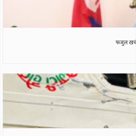
फजुल खर्च