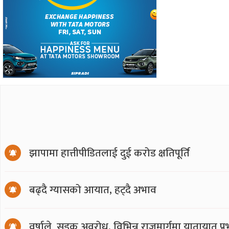
झापामा हात्तीपीडितलाई दुई करोड क्षतिपूर्ति
बढ्दै ग्यासको आयात, हट्दै अभाव
वर्षाले सडक अवरोध, विभिन्न राजमार्गमा यातायात प्