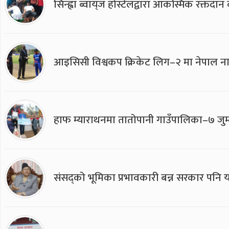
सिन्ह्वा ब्वाय्‌ज होस्टेलद्वारा आकस्मिक रक्तद
आइसिसी विश्वकप क्रिकेट लिग–२ मा नेपाल ना
हाफ म्याराथनमा तातोपानी गाउँपालिका–७ जुम्
संसद्को भूमिका प्रभावकारी बन्न सरकार पनि यसप